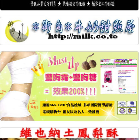
10239
50
10224
43