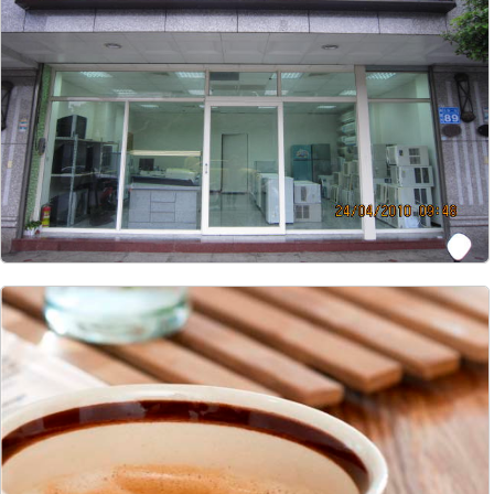
9258
48