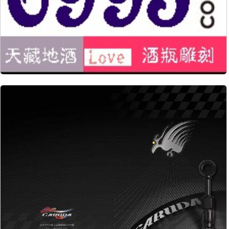
17636
979
17116
57