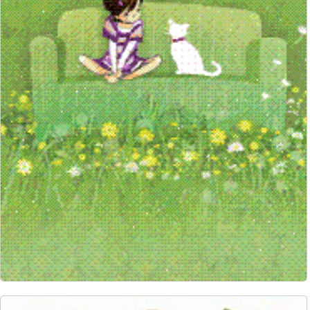
6132
66