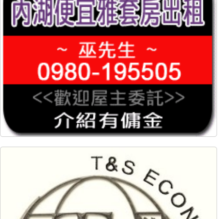
6465
34