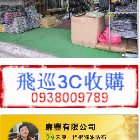
8373
132
8325
30