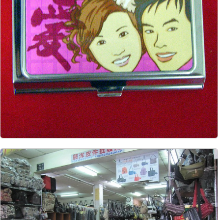
8499
22