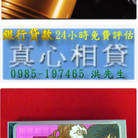
8570
39