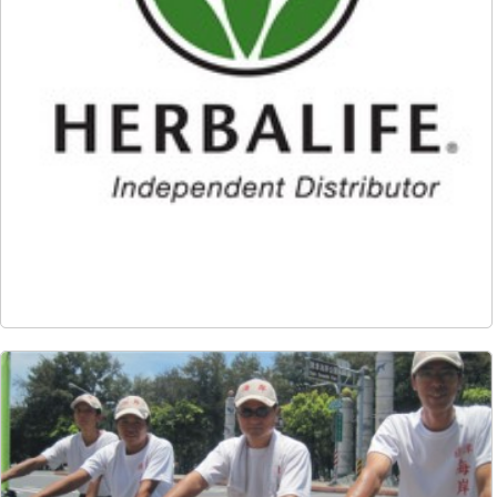
9991
72