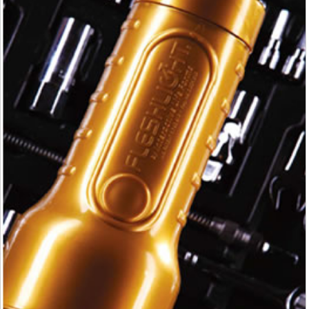
8723
29