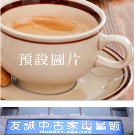
9314
46