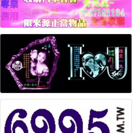
20588
217
18906
69