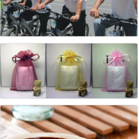
9703
105
9520
388