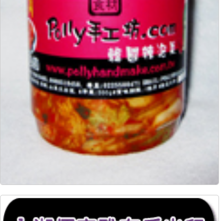
6611
36