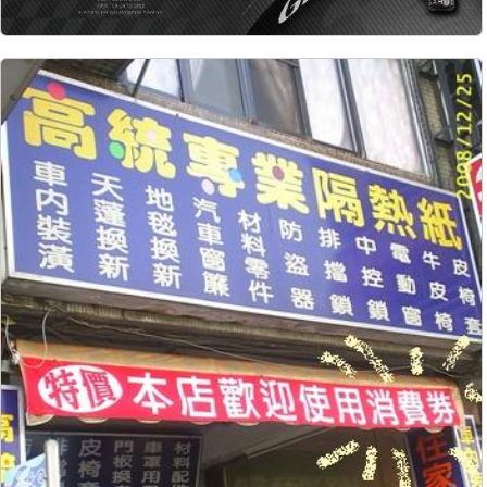
13034
110