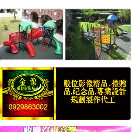
22107
576
21814
1115