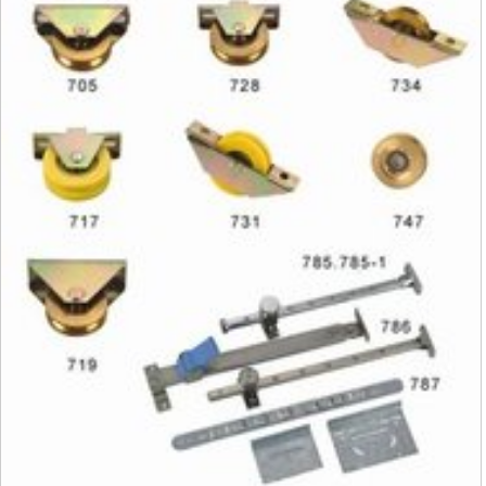
6087
351