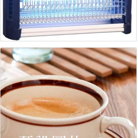
6840
50