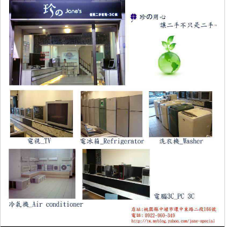
10602
58