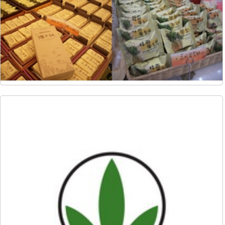
10052
691