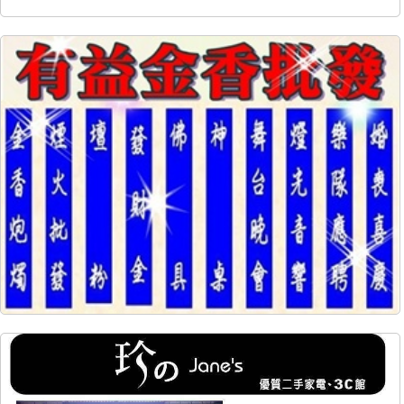
10642
544