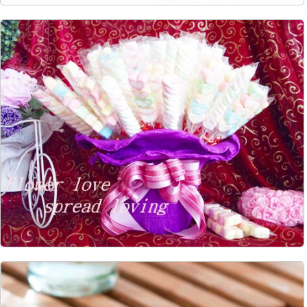
6012
1313