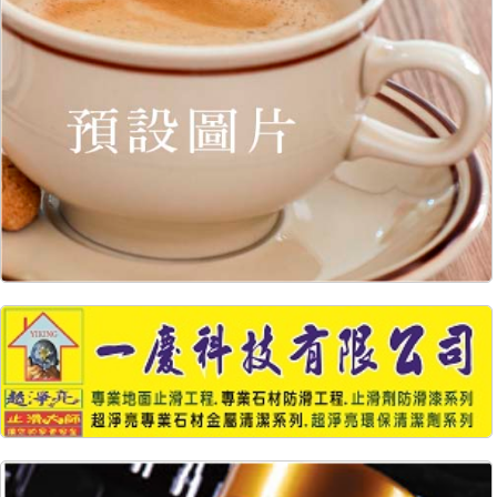
9126
61
9019
49