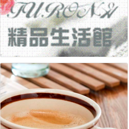
7740
34
7709