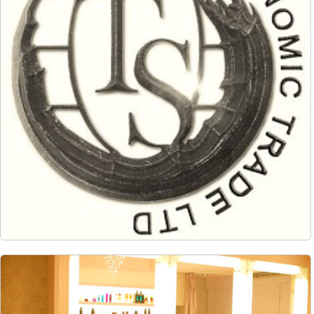
6373
126