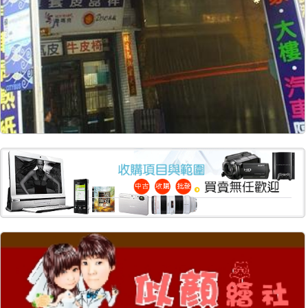
12963
65