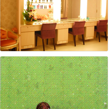
6344
27