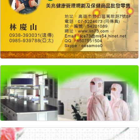
8061
50
8039
65