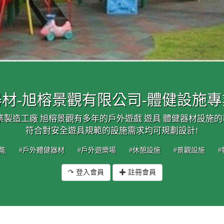
材-旭榕景觀有限公司-體健設施
業製造工廠 旭榕景觀有多年的戶外遊戲 遊具 體健器材設施
符合對安全遊具規範的設施需求均可規劃設計!
能
#戶外體健器材
#戶外遊樂場
#休憩設施
#景觀設施
↷ 登入會員
✚ 註冊會員