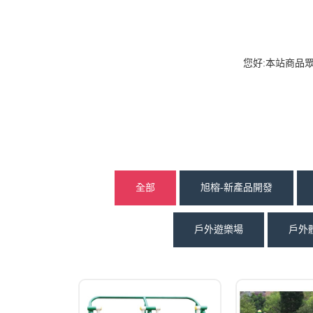
您好:本站商品
全部
旭榕-新產品開發
戶外遊樂場
戶外