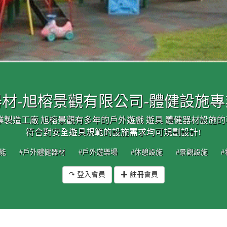
材-旭榕景觀有限公司-體健設施
業製造工廠 旭榕景觀有多年的戶外遊戲 遊具 體健器材設施
符合對安全遊具規範的設施需求均可規劃設計!
能
#戶外體健器材
#戶外遊樂場
#休憩設施
#景觀設施
↷ 登入會員
✚ 註冊會員