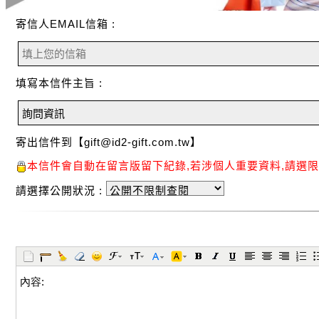
寄信人EMAIL信箱 :
填寫本信件主旨 :
寄出信件到【
gift@id2-gift.com.tw
】
本信件會自動在留言版留下紀錄,若涉個人重要資料,請選限
請選擇公開狀況 :