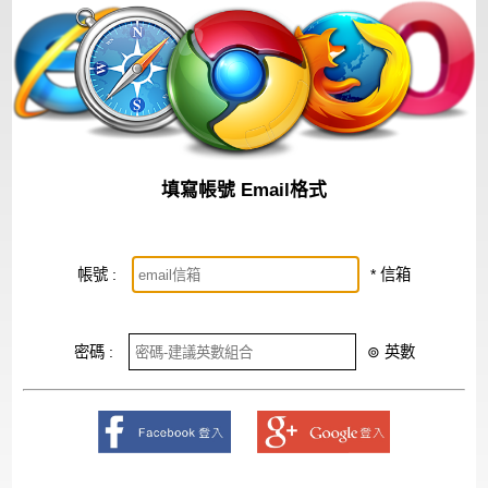
填寫帳號 Email格式
帳號 :
* 信箱
密碼 :
⊚
英數