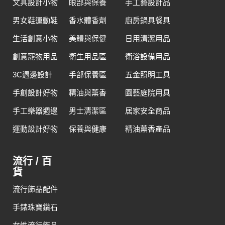
文具設計小物
眼部與保養
手工藝設計品
男女鞋運動鞋
香水體香劑
廚房鍋具餐具
生活創意小物
美體與保健
日用清潔用品
創意寵物用品
衛生用品區
衛浴設備用品
3C週邊設計
手部保養區
五金照明工具
手創設計好物
精油與薰香
園藝庭院用具
手工樂器週邊
男士清潔區
居家安全商品
運動設計好物
保養與健康
精油薰香產品
流行 / 百
貨
流行飾品配件
手錶珠寶鑽石