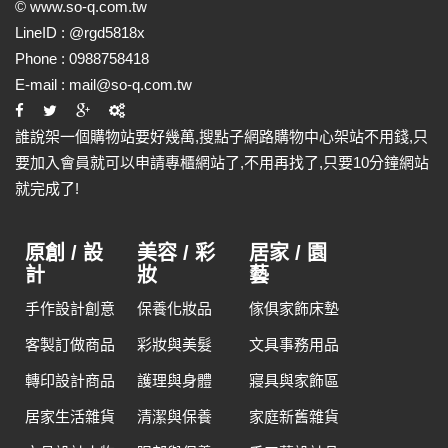
©
www.so-q.com.tw
LineID :
@rgd5818x
Phone :
0988758418
E-mail :
mail@so-q.com.tw
誰說架一個購物站要好幾萬,搜點子網路購物中心架站不用錢,只
要加入會員就可以申請專櫃網站了,不用再找了,只要10分鐘網站
就完成了!
原創 / 設
美容 / 彩
居家 / 園
計
妝
藝
手作設計創意
保養化妝品
傢俱家飾床墊
客製訂做商品
彩妝與美髮
文具事務用品
轉印設計商品
護理與身體
寢具與家飾區
居家生活雜貨
清潔與保養
家庭新舊雜貨