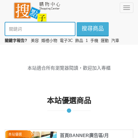
選
擇
搜尋商品
關鍵字報告?
美容
婚禮小物
電子3C
飾品
1
手機
運動
汽車
本站適合所有瀏覽器閱讀，歡迎加入專櫃
本站優選商品
本站優選
首頁BANNER廣告區/月