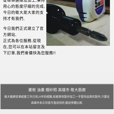
畫框 油畫 婚紗照 高雄市 敬大藝廊
敬大藝廊從事框藝工作已有20年的經驗,從框條到製作加工一手堅持品質的製作,只要在
高雄市本公司皆可直送到府,歡迎參觀比較.