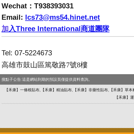
Wechat：T938393031
Email:
lcs73@ms54.hinet.net
加
入
Three International商道團隊
Tel: 07-5224673
高雄市鼓山區篤敬路7號8樓
搜點子公告:這是網站到期的預設頁僅提供資料查詢。
【禾康】一條根貼布,【禾康】精油貼布,【禾康】非藥性貼布,【禾康】草本
【禾康】運