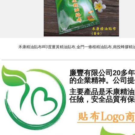
禾康精油貼布#印度薑黃精油貼布,金門一條根精油貼布,南投蜂膠精
廉豐有限公司20多
的企業精神。公司提
主要產品是禾康精油
任險，安全品質有