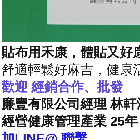
貼布用禾康，體貼又好康
舒適輕鬆好麻吉，健康活
歡迎 經銷合作、批發
廉豐有限公司經理 林軒
經營健康管理產業 25年
加LINE@ 聯繫