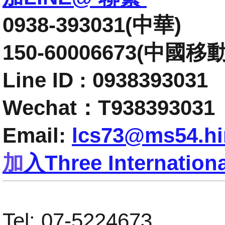
0938-393031(中華)
150-60006673(
中國移動
Line ID :
0938393031
Wechat：T938393031
Email:
lcs73@ms54.hi
加
入
Three Internati
Tel: 07-5224673