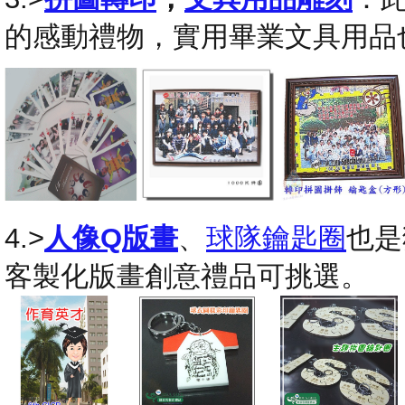
的感動禮物，實用畢業文具用品
4.>
人像Q版畫
、
球隊鑰匙圈
也是
客製化版畫創意禮品可挑選。