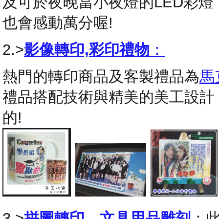
及可於夜晚當小夜燈的LED彩
也會感動萬分喔!
2.>
影像轉印,彩印禮物
：
熱門的轉印商品及客製禮品為
馬
禮品搭配技術與精美的美工設計
的!
3.>
拼圖轉印
，
文具用品雕刻
：