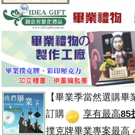
【畢業季當然選購畢
訂購
享有最高
85
撲克牌畢業專案
最高 