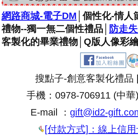
網路商城-電子DM
│
個性化-情人
禮物--獨一無二個性禮品
│
防走失
客製化的畢業禮物
│
Q版人像彩繪
搜點子-創意客製化禮品 
手機：0978-706911 (中華
E-mail ：
gift@id2-gift.co
[付款方式]：線上信