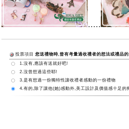
.....