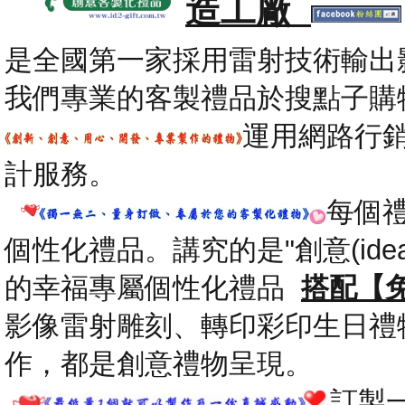
造工廠
是全國第一家採用雷射技術輸出
我們專業的客製禮品於搜點子購
運用網路行
計服務。
每個
個性化禮品。講究的是"創意(id
的幸福專屬個性化禮品
搭配【
影像雷射雕刻、轉印彩印生日禮
作，都是創意禮物呈現。
.
訂製