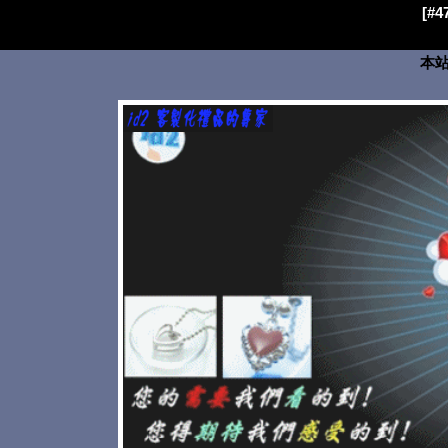
[#
本站