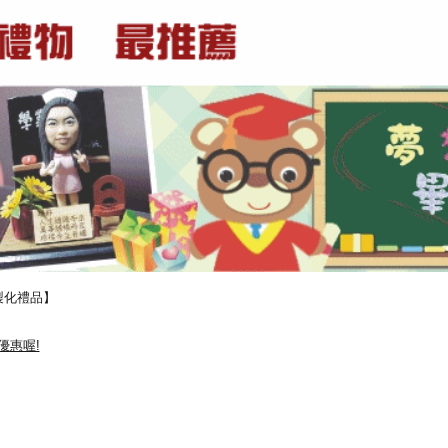
製化禮品】
優惠喔!