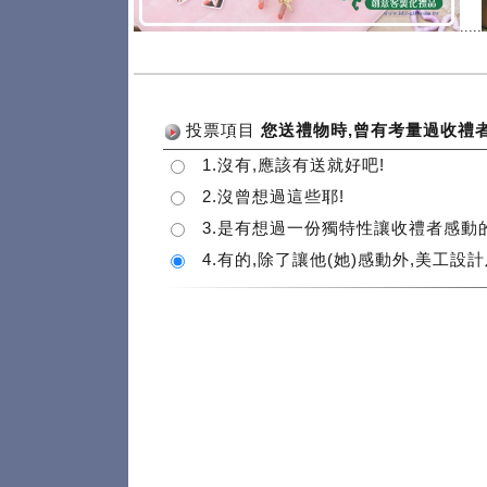
.....