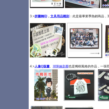
3.>
拼圖轉印
，
文具用品雕刻
：此是最畢業季熱銷商品，3
4.>
人像Q版畫
、
球隊鑰匙圈
也是獨樹風格的作品，一張