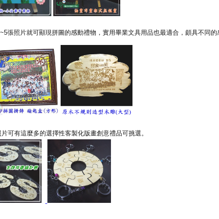
~5張照片就可顯現拼圖的感動禮物，實用畢業文具用品也最適合，頗具不同的
照片可有這麼多的選擇性客製化版畫創意禮品可挑選。