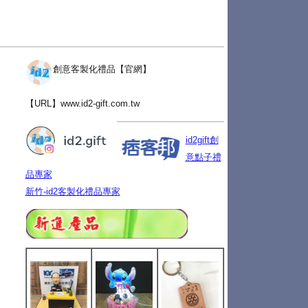
創意客製化禮品【官網】
【URL】
www.id2-gift.com.tw
id2gift創
意點子禮
品專家
新竹-id2客製化禮品專家