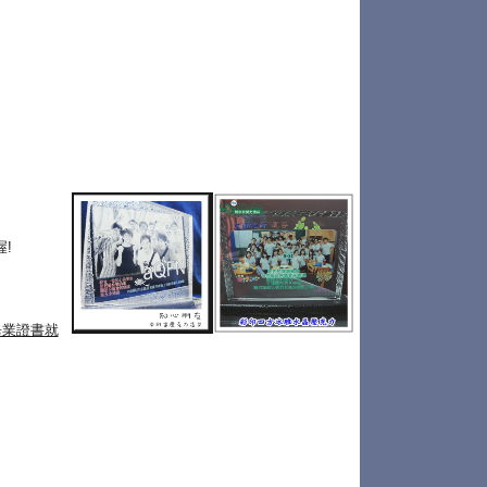
!
畢業證書就