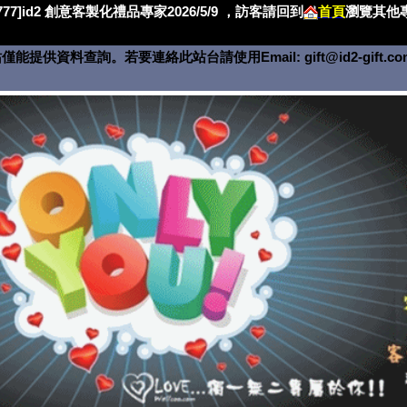
4777]id2 創意客製化禮品專家2026/5/9 ，訪客請回到
首頁
瀏覽其他專
僅能提供資料查詢。若要連絡此站台請使用Email:
gift@id2-gift.c