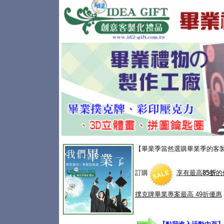
【畢業季當然選購畢業季的客
訂購
享有最高
85折
的
撲克牌畢業專案
最高 49折優惠