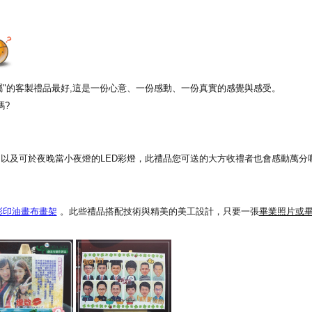
專屬"的客製禮品最好,這是一份心意、一份感動、一份真實的感覺與感受。
嗎?
以及可於夜晚當小夜燈的LED彩燈，此禮品您可送的大方收禮者也會感動萬分喔
彩印油畫布畫架
。此些禮品搭配技術與精美的美工設計，只要一張
畢業照片或