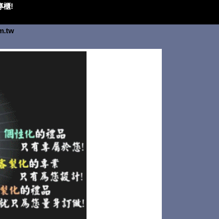
櫃!
om.tw