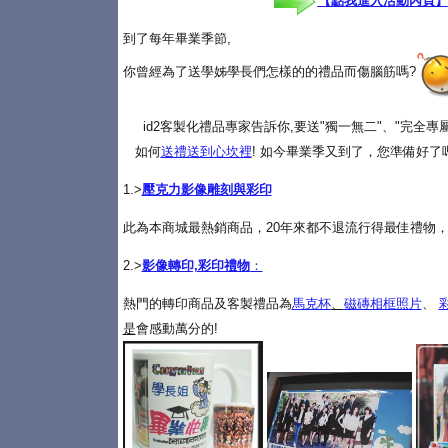
【點我進入活動內頁】
到了每年畢業季節,
你曾經為了送學姊學長們怎樣的的禮品而傷腦筋嗎?
id2客製化禮品專家告訴你,要送"獨一無二"、"完全
如何
送禮送到心坎裡
! 如今畢業季又到了，您準備好了
1.>
壓克力影像雕刻與彩印
此為本商城最熱銷商品，20年來都不退流行得最佳禮物，
2.>
影像轉印,彩印禮物
：
熱門的轉印商品及客製禮品為
馬克杯
、
磁磚相框照片
、
是
會感動萬分的!