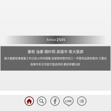
畫框 油畫 婚紗照 高雄市 敬大藝廊
敬大藝廊從事框藝工作已有20年的經驗,從框條到製作加工一手堅持品質的製作,只要在
高雄市本公司皆可直送到府,歡迎參觀比較.