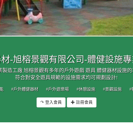
材-旭榕景觀有限公司-體健設施
業製造工廠 旭榕景觀有多年的戶外遊戲 遊具 體健器材設施
符合對安全遊具規範的設施需求均可規劃設計!
能
#戶外體健器材
#戶外遊樂場
#休憩設施
#景觀設施
↷ 登入會員
✚ 註冊會員