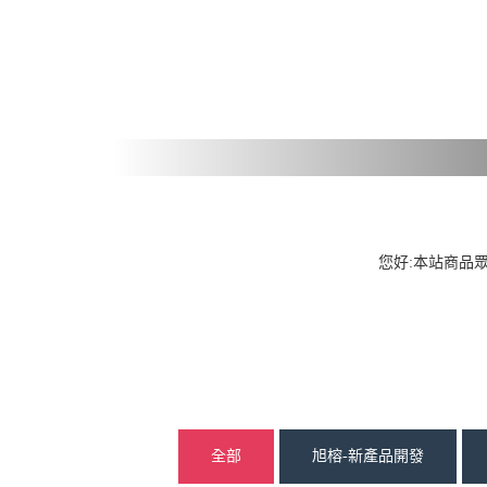
您好:本站商品
全部
旭榕-新產品開發