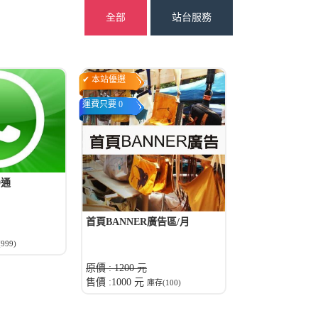
全部
站台服務
✔ 本站優選
運費只要 0
0通
首頁BANNER廣告區/月
999)
原價 : 1200 元
售價 :1000 元
庫存(100)