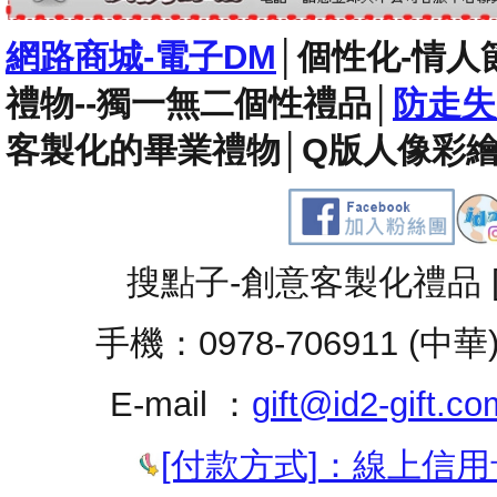
網路商城-電子DM
│
個性化-情人
禮物--獨一無二個性禮品
│
防走失
客製化的畢業禮物
│
Q版人像彩繪
搜點子-創意客製化禮品 
手機：0978-706911 (中華
E-mail ：
gift@id2-gift.co
[付款方式]：線上信