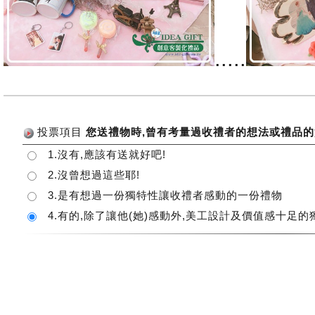
.....