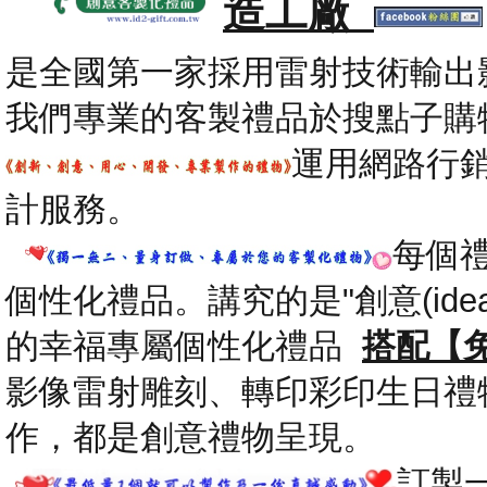
造工廠
是全國第一家採用雷射技術輸出
我們專業的客製禮品於搜點子購
運用網路行
計服務。
每個
個性化禮品。講究的是"創意(id
的幸福專屬個性化禮品
搭配【
影像雷射雕刻、轉印彩印生日禮
作，都是創意禮物呈現。
.
訂製