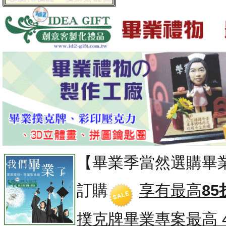
【畢業季當然選購畢
訂購
享有最高
85
撲克牌畢業專案
最高 