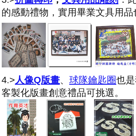
的感動禮物，實用畢業文具用品
4.>
人像Q版畫
、
球隊鑰匙圈
也是
客製化版畫創意禮品可挑選。