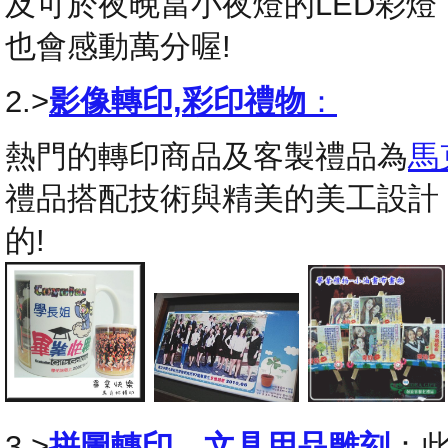
及可於夜晚當小夜燈的LED彩
也會感動萬分喔!
2.>
影像轉印,彩印禮物
：
熱門的轉印商品及客製禮品為
馬
禮品搭配技術與精美的美工設計
的!
3.>
拼圖轉印
，
文具用品雕刻
：