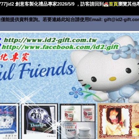
4777]id2 創意客製化禮品專家2026/5/9 ，訪客請回到
首頁
瀏覽其他專
僅能提供資料查詢。若要連絡此站台請使用Email:
gift@id2-gift.c