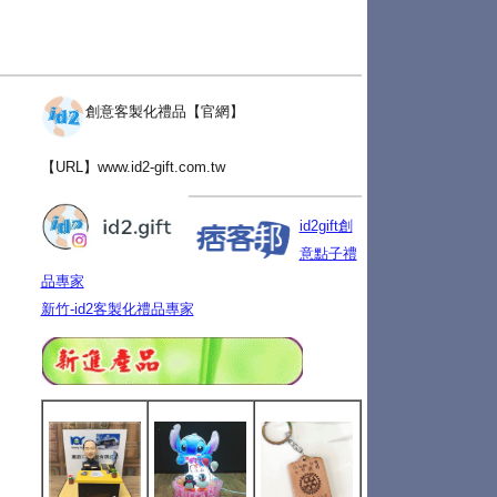
創意客製化禮品【官網】
【URL】
www.id2-gift.com.tw
id2gift創
意點子禮
品專家
新竹-id2客製化禮品專家