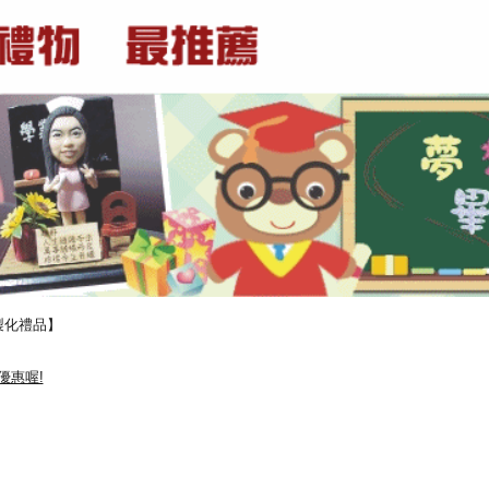
製化禮品】
優惠喔!