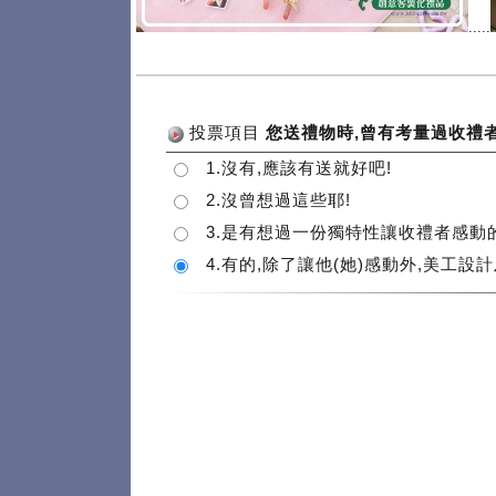
.....