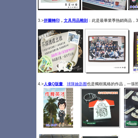
3.>
拼圖轉印
，
文具用品雕刻
：此是最畢業季熱銷商品，3
4.>
人像Q版畫
、
球隊鑰匙圈
也是獨樹風格的作品，一張