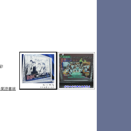
!
畢業證書就