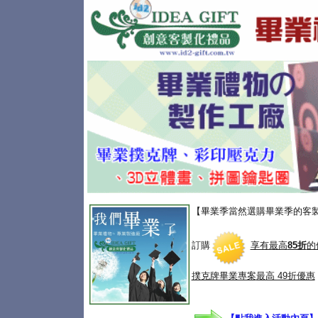
【畢業季當然選購畢業季的客
訂購
享有最高
85折
的
撲克牌畢業專案
最高 49折優惠