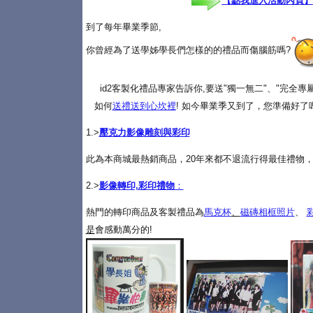
【點我進入活動內頁】
到了每年畢業季節,
你曾經為了送學姊學長們怎樣的的禮品而傷腦筋嗎?
id2客製化禮品專家告訴你,要送"獨一無二"、"完全
如何
送禮送到心坎裡
! 如今畢業季又到了，您準備好了
1.>
壓克力影像雕刻與彩印
此為本商城最熱銷商品，20年來都不退流行得最佳禮物，
2.>
影像轉印,彩印禮物
：
熱門的轉印商品及客製禮品為
馬克杯
、
磁磚相框照片
、
是
會感動萬分的!