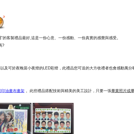
專屬"的客製禮品最好,這是一份心意、一份感動、一份真實的感覺與感受。
嗎?
以及可於夜晚當小夜燈的LED彩燈，此禮品您可送的大方收禮者也會感動萬分喔
彩印油畫布畫架
。此些禮品搭配技術與精美的美工設計，只要一張
畢業照片或