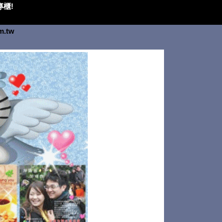
櫃!
om.tw