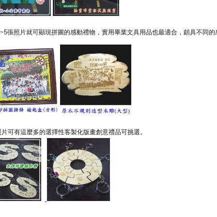
~5張照片就可顯現拼圖的感動禮物，實用畢業文具用品也最適合，頗具不同的
照片可有這麼多的選擇性客製化版畫創意禮品可挑選。