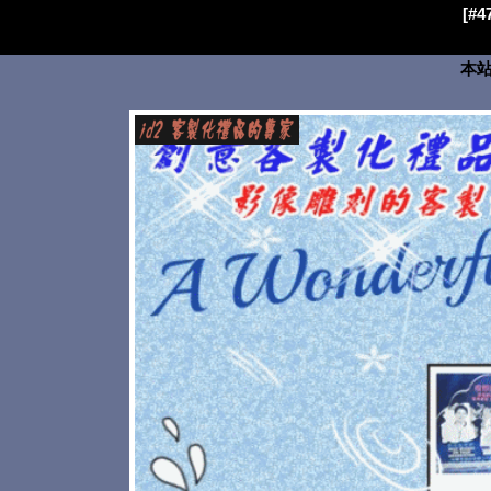
[#
本站