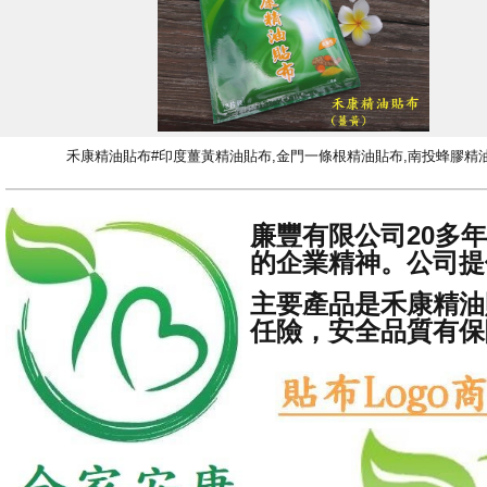
禾康精油貼布#印度薑黃精油貼布,金門一條根精油貼布,南投蜂膠精
廉豐有限公司20多
的企業精神。公司提
主要產品是禾康精油
任險，安全品質有