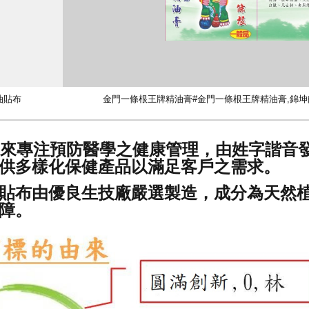
油貼布
金門一條根王牌精油膏#金門一條根王牌精油膏,錦坤
年來專注預防醫學之健康管理，由姓字諧音
供多樣化保健產品以滿足客戶之需求。
貼布由優良生技廠嚴選製造，成分為天然植物
保障。