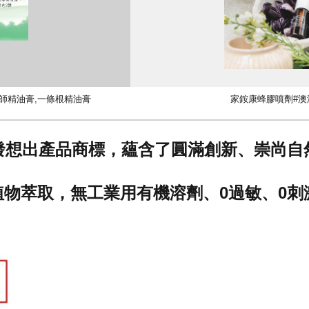
師精油膏,一條根精油膏
家銨康蜂膠噴劑#澳
發想出產品商標，蘊含了圓滿創新、崇尚自
萃取，無工業用有機溶劑、0過敏、0刺激