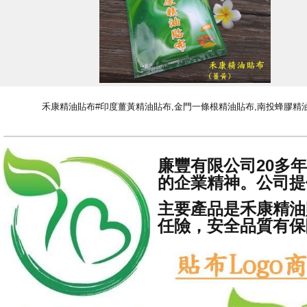
禾康精油貼布#印度薑黃精油貼布,金門一條根精油貼布,南投蜂膠精
廉豐有限公司20多
的企業精神。公司提
主要產品是禾康精油
任險，安全品質有