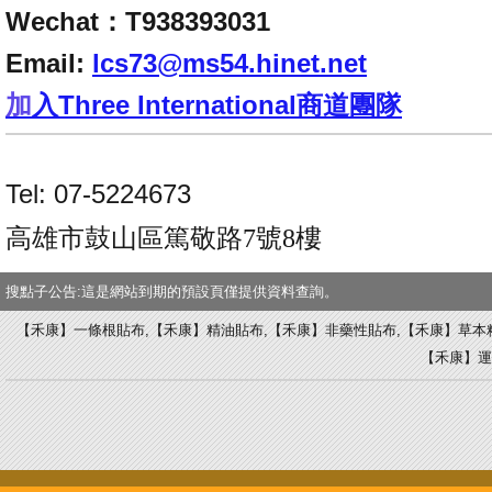
Wechat：T938393031
Email:
lcs73@ms54.hinet.net
加
入
Three International商道團隊
Tel: 07-5224673
高雄市鼓山區篤敬路7號8樓
搜點子公告:這是網站到期的預設頁僅提供資料查詢。
【禾康】一條根貼布,【禾康】精油貼布,【禾康】非藥性貼布,【禾康】草本
【禾康】運