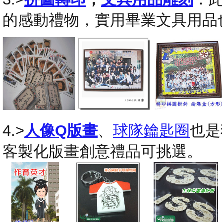
的感動禮物，實用畢業文具用品
4.>
人像Q版畫
、
球隊鑰匙圈
也是
客製化版畫創意禮品可挑選。