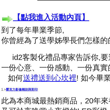
【點我進入活動內頁】
到了每年畢業季節,
你曾經為了送學姊學長們怎樣的
id2客製化禮品專家告訴你,要送
一份心意、一份感動、一份真實
如何
送禮送到心坎裡
! 如今
1.>
壓克力影像雕刻與彩印
此為本商城最熱銷商品，20年