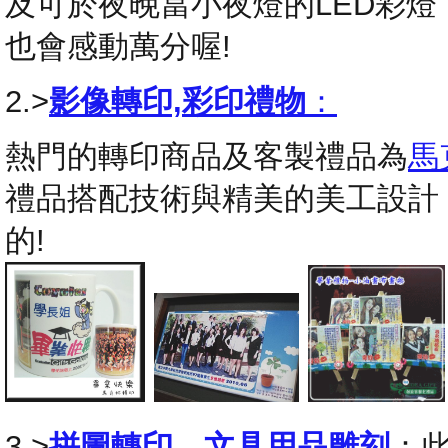
及可於夜晚當小夜燈的LED彩
也會感動萬分喔!
2.>
影像轉印,彩印禮物
：
熱門的轉印商品及客製禮品為
馬
禮品搭配技術與精美的美工設計
的!
3.>
拼圖轉印
，
文具用品雕刻
：