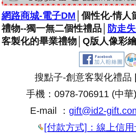
網路商城-電子DM
│
個性化-情人
禮物--獨一無二個性禮品
│
防走失
客製化的畢業禮物
│
Q版人像彩繪
搜點子-創意客製化禮品 
手機：0978-706911 (中華
E-mail ：
gift@id2-gift.co
[付款方式]：線上信