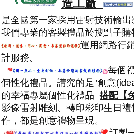
造工廠
是全國第一家採用雷射技術輸出
我們專業的客製禮品於搜點子購
運用網路行
計服務。
每個
個性化禮品。講究的是"創意(id
的幸福專屬個性化禮品
搭配【
影像雷射雕刻、轉印彩印生日禮
作，都是創意禮物呈現。
.
訂製