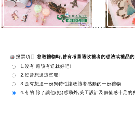
.....