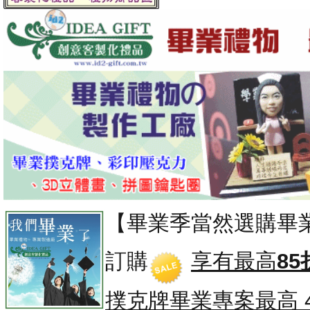
【畢業季當然選購畢
訂購
享有最高
85
撲克牌畢業專案
最高 