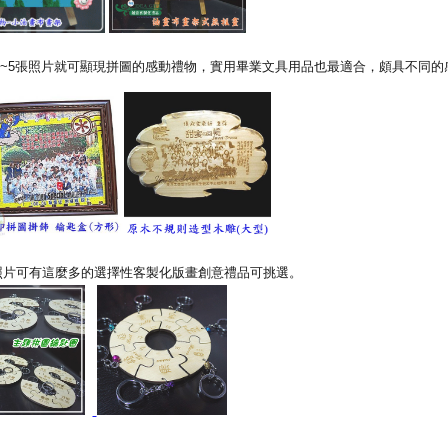
~5張照片就可顯現拼圖的感動禮物，實用畢業文具用品也最適合，頗具不同的
照片可有這麼多的選擇性客製化版畫創意禮品可挑選。