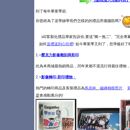
【點我進入活動內頁】
到了每年畢業季節,
你曾經為了送學姊學長們怎樣的的禮品而傷腦筋嗎?
id2客製化禮品專家告訴你,要送"獨一無二"、"完全
如何
送禮送到心坎裡
! 如今畢業季又到了，您準備好了
1.>
壓克力影像雕刻與彩印
此為本商城最熱銷商品，20年來都不退流行得最佳禮物，
2.>
影像轉印,彩印禮物
：
熱門的轉印商品及客製禮品為
馬克杯
、
磁磚相框照片
、
是
會感動萬分的!