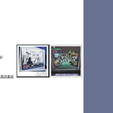
!
畢業證書就