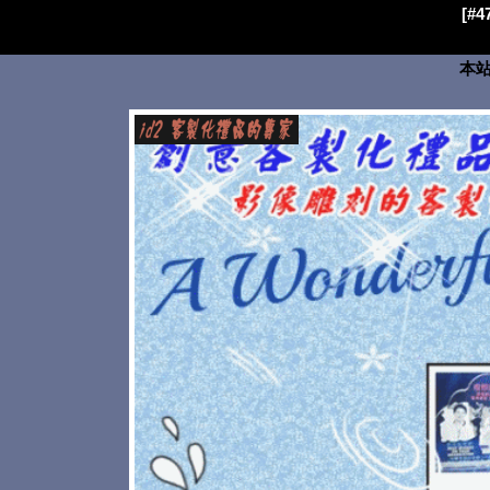
[#
本站