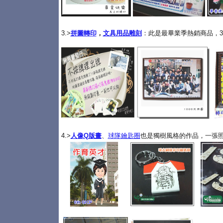
3.>
拼圖轉印
，
文具用品雕刻
：此是最畢業季熱銷商品，3
4.>
人像Q版畫
、
球隊鑰匙圈
也是獨樹風格的作品，一張