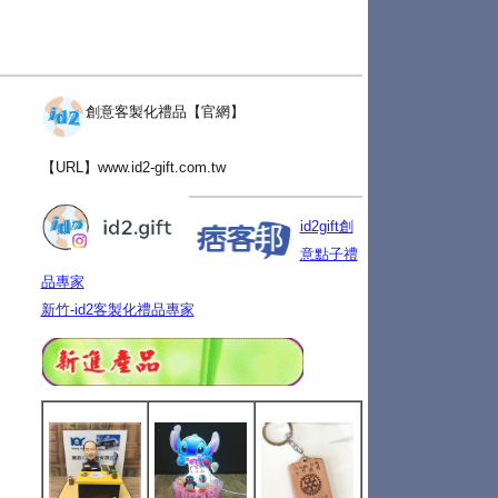
創意客製化禮品【官網】
【URL】
www.id2-gift.com.tw
id2gift創
意點子禮
品專家
新竹-id2客製化禮品專家