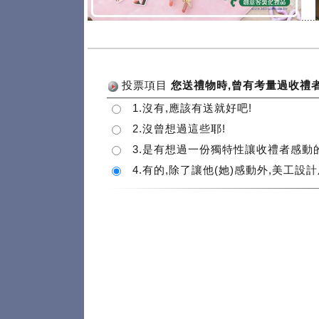
.....