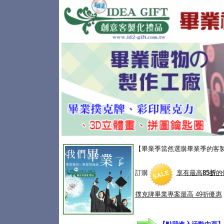
【畢業季當然選購畢業季的客
訂購
享有最高
85折
的
撲克牌畢業專案
最高 49折優惠