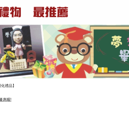
製化禮品】
優惠喔!