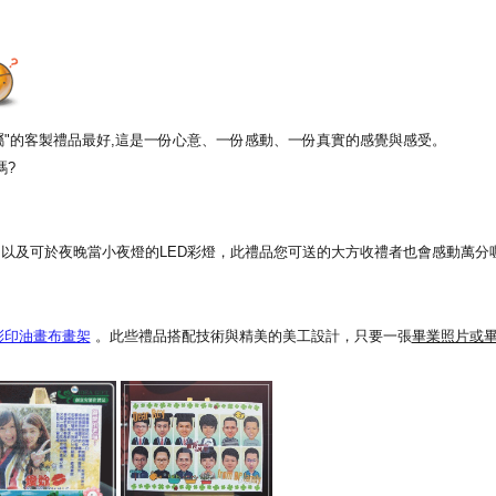
專屬"的客製禮品最好,這是一份心意、一份感動、一份真實的感覺與感受。
嗎?
以及可於夜晚當小夜燈的LED彩燈，此禮品您可送的大方收禮者也會感動萬分喔
彩印油畫布畫架
。此些禮品搭配技術與精美的美工設計，只要一張
畢業照片或