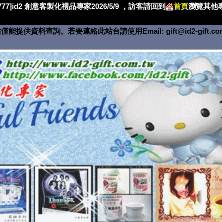
4777]id2 創意客製化禮品專家2026/5/9 ，訪客請回到
首頁
瀏覽其他專
僅能提供資料查詢。若要連絡此站台請使用Email:
gift@id2-gift.c