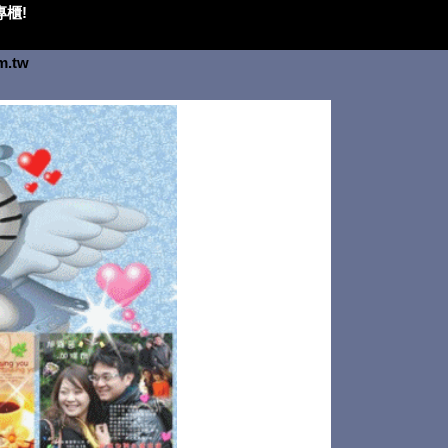
櫃!
om.tw