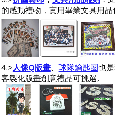
的感動禮物，實用畢業文具用品
4.>
人像Q版畫
、
球隊鑰匙圈
也是
客製化版畫創意禮品可挑選。