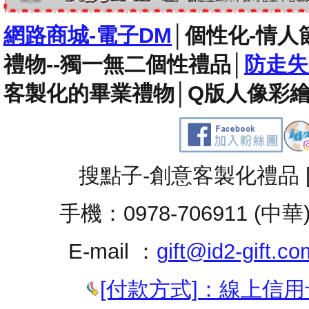
網路商城-電子DM
│
個性化-情人
禮物--獨一無二個性禮品
│
防走失
客製化的畢業禮物
│
Q版人像彩繪
搜點子-創意客製化禮品 
手機：0978-706911 (中華
E-mail ：
gift@id2-gift.co
[付款方式]：線上信