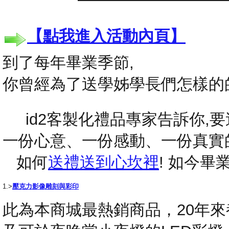
【點我進入活動內頁】
到了每年畢業季節,
你曾經為了送學姊學長們怎樣的
id2客製化禮品專家告訴你,要送
一份心意、一份感動、一份真實
如何
送禮送到心坎裡
! 如今
1.>
壓克力影像雕刻與彩印
此為本商城最熱銷商品，20年