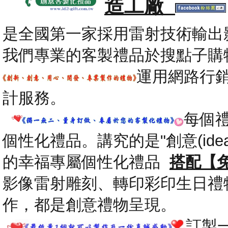
造工廠
是全國第一家採用雷射技術輸出
我們專業的客製禮品於搜點子購
運用網路行
計服務。
每個
個性化禮品。講究的是"創意(id
的幸福專屬個性化禮品
搭配【
影像雷射雕刻、轉印彩印生日禮
作，都是創意禮物呈現。
.
訂製