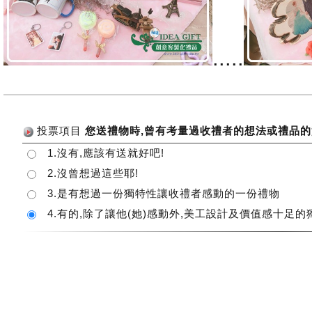
.....