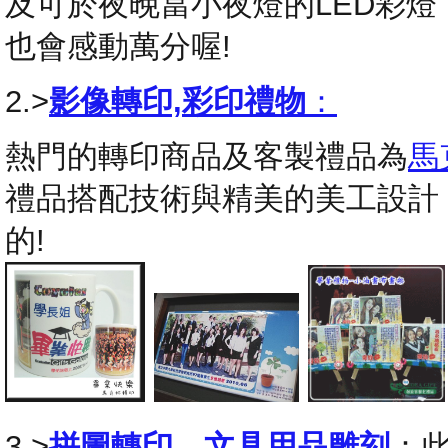
及可於夜晚當小夜燈的LED彩
也會感動萬分喔!
2.>
影像轉印,彩印禮物
：
熱門的轉印商品及客製禮品為
馬
禮品搭配技術與精美的美工設計
的!
3.>
拼圖轉印
，
文具用品雕刻
：