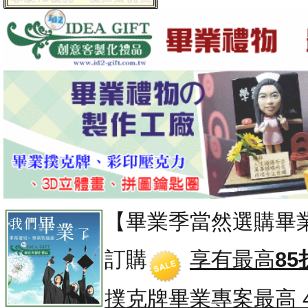
【畢業季當然選購畢
訂購
享有最高
85
撲克牌畢業專案
最高 