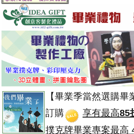
【畢業季當然選購畢
訂購
享有最高
85
撲克牌畢業專案
最高 