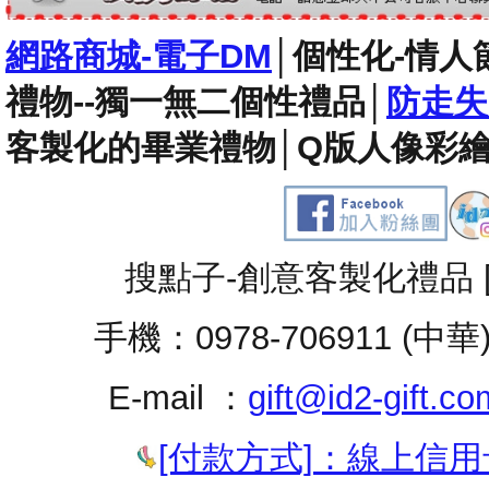
網路商城-電子DM
│
個性化-情人
禮物--獨一無二個性禮品
│
防走失
客製化的畢業禮物
│
Q版人像彩繪
搜點子-創意客製化禮品 
手機：0978-706911 (中華
E-mail ：
gift@id2-gift.co
[付款方式]：線上信