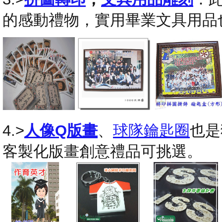
的感動禮物，實用畢業文具用品
4.>
人像Q版畫
、
球隊鑰匙圈
也是
客製化版畫創意禮品可挑選。