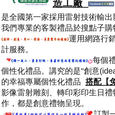
造工廠
是全國第一家採用雷射技術輸出
我們專業的客製禮品於搜點子購
運用網路行
計服務。
每個
個性化禮品。講究的是"創意(id
的幸福專屬個性化禮品
搭配【
影像雷射雕刻、轉印彩印生日禮
作，都是創意禮物呈現。
.
訂製