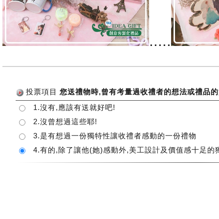
.....