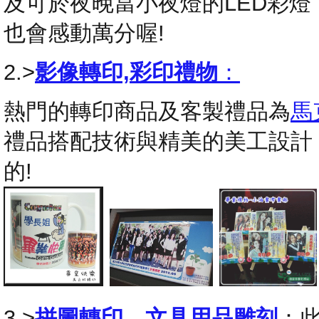
及可於夜晚當小夜燈的LED彩
也會感動萬分喔!
2.>
影像轉印,彩印禮物
：
熱門的轉印商品及客製禮品為
馬
禮品搭配技術與精美的美工設計
的!
3.>
拼圖轉印
，
文具用品雕刻
：