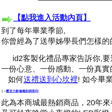
【點我進入活動內頁】
到了每年畢業季節,
你曾經為了送學姊學長們怎樣的
id2客製化禮品專家告訴你,要送
一份心意、一份感動、一份真實
如何
送禮送到心坎裡
! 如今
1.>
壓克力影像雕刻與彩印
此為本商城最熱銷商品，20年