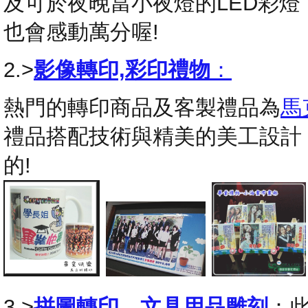
及可於夜晚當小夜燈的LED彩
也會感動萬分喔!
2.>
影像轉印,彩印禮物
：
熱門的轉印商品及客製禮品為
馬
禮品搭配技術與精美的美工設計
的!
3.>
拼圖轉印
，
文具用品雕刻
：