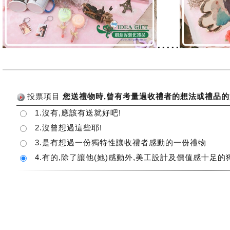
.....