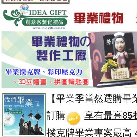
【畢業季當然選購畢
訂購
享有最高
85
撲克牌畢業專案
最高 