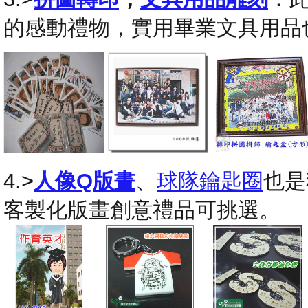
的感動禮物，實用畢業文具用品
4.>
人像Q版畫
、
球隊鑰匙圈
也是
客製化版畫創意禮品可挑選。