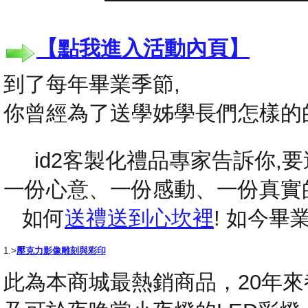
【點我進入活動內頁】
到了每年畢業季節,
你曾經為了送學姊學長們怎樣的
id2客製化禮品專家告訴你,要送
一份心意、一份感動、一份真實
如何
送禮送到心坎裡
! 如今
1.>
壓克力影像雕刻與彩印
此為本商城最熱銷商品，20年