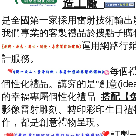
造工廠
是全國第一家採用雷射技術輸出
我們專業的客製禮品於搜點子購
運用網路行
計服務。
每個
個性化禮品。講究的是"創意(id
的幸福專屬個性化禮品
搭配【
影像雷射雕刻、轉印彩印生日禮
作，都是創意禮物呈現。
.
訂製