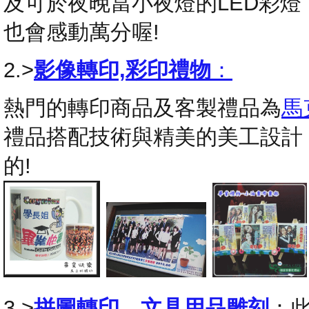
及可於夜晚當小夜燈的LED彩
也會感動萬分喔!
2.>
影像轉印,彩印禮物
：
熱門的轉印商品及客製禮品為
馬
禮品搭配技術與精美的美工設計
的!
3.>
拼圖轉印
，
文具用品雕刻
：