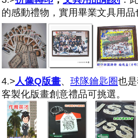
的感動禮物，實用畢業文具用品
4.>
人像Q版畫
、
球隊鑰匙圈
也是
客製化版畫創意禮品可挑選。