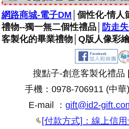
網路商城-電子DM
│
個性化-情人
禮物--獨一無二個性禮品
│
防走失
客製化的畢業禮物
│
Q版人像彩繪
搜點子-創意客製化禮品 
手機：0978-706911 (中華
E-mail ：
gift@id2-gift.co
[付款方式]：線上信