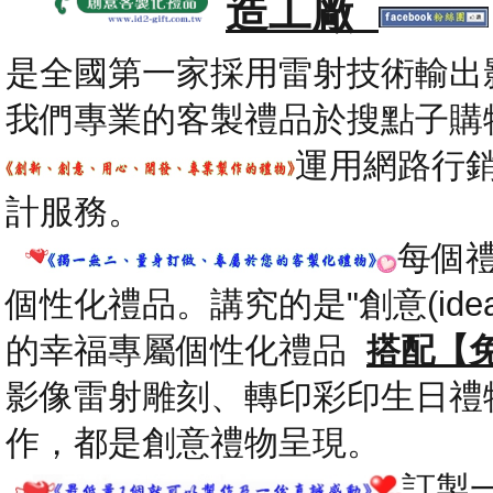
造工廠
是全國第一家採用雷射技術輸出
我們專業的客製禮品於搜點子購
運用網路行
計服務。
每個
個性化禮品。講究的是"創意(id
的幸福專屬個性化禮品
搭配【
影像雷射雕刻、轉印彩印生日禮
作，都是創意禮物呈現。
.
訂製