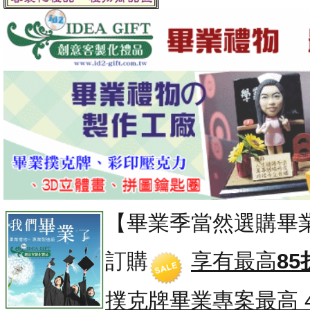
【畢業季當然選購畢
訂購
享有最高
85
撲克牌畢業專案
最高 