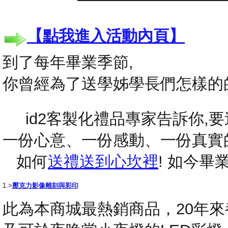
【點我進入活動內頁】
到了每年畢業季節,
你曾經為了送學姊學長們怎樣的
id2客製化禮品專家告訴你,要送
一份心意、一份感動、一份真實
如何
送禮送到心坎裡
! 如今
1.>
壓克力影像雕刻與彩印
此為本商城最熱銷商品，20年