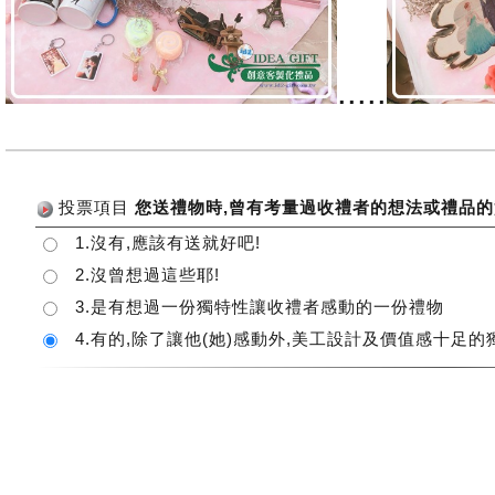
.....