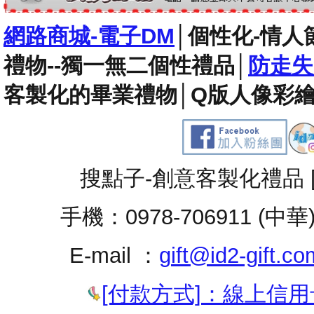
網路商城-電子DM
│
個性化-情人
禮物--獨一無二個性禮品
│
防走失
客製化的畢業禮物
│
Q版人像彩繪
搜點子-創意客製化禮品 
手機：0978-706911 (中華
E-mail ：
gift@id2-gift.co
[付款方式]：線上信