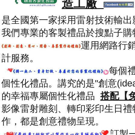
造工廠
是全國第一家採用雷射技術輸出
我們專業的客製禮品於搜點子購
運用網路行
計服務。
每個
個性化禮品。講究的是"創意(id
的幸福專屬個性化禮品
搭配【
影像雷射雕刻、轉印彩印生日禮
作，都是創意禮物呈現。
.
訂製