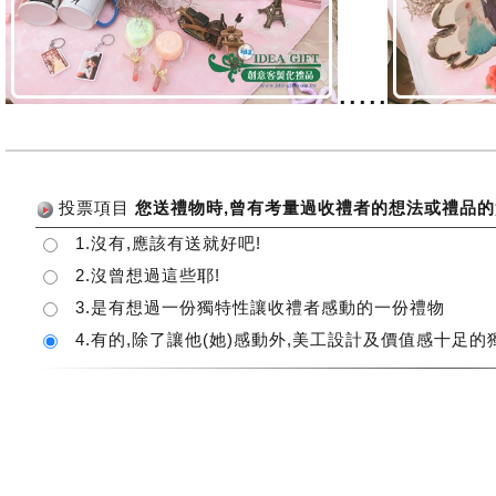
.....