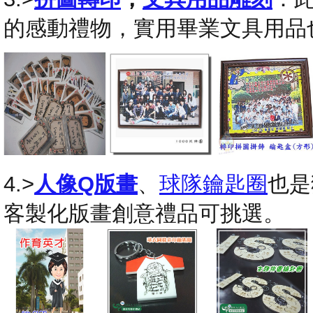
的感動禮物，實用畢業文具用品
4.>
人像Q版畫
、
球隊鑰匙圈
也是
客製化版畫創意禮品可挑選。