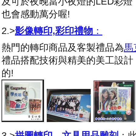
及可於夜晚當小夜燈的LED彩
也會感動萬分喔!
2.>
影像轉印,彩印禮物
：
熱門的轉印商品及客製禮品為
馬
禮品搭配技術與精美的美工設計
的!
3.>
拼圖轉印
，
文具用品雕刻
：