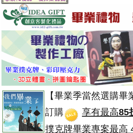
【畢業季當然選購畢
訂購
享有最高
85
撲克牌畢業專案
最高 