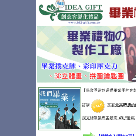
【畢業季當然選購畢業季的客
訂購
享有最高
85折
的
撲克牌畢業專案
最高 49折優惠