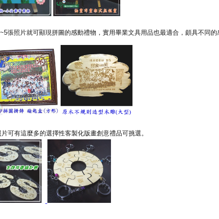
~5張照片就可顯現拼圖的感動禮物，實用畢業文具用品也最適合，頗具不同的
照片可有這麼多的選擇性客製化版畫創意禮品可挑選。