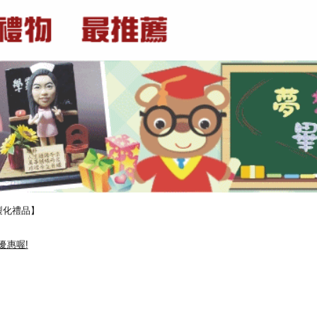
製化禮品】
優惠喔!