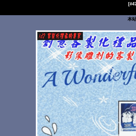
[#
本站