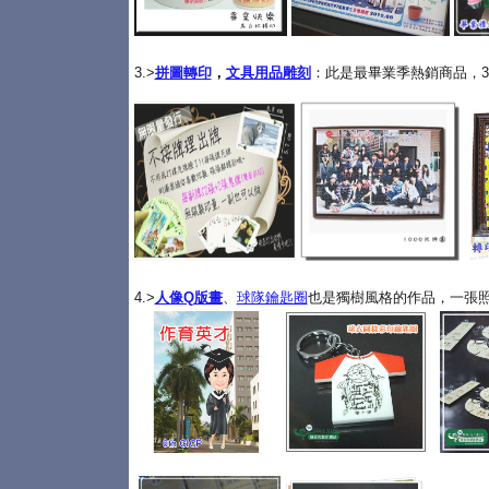
3.>
拼圖轉印
，
文具用品雕刻
：此是最畢業季熱銷商品，3
4.>
人像Q版畫
、
球隊鑰匙圈
也是獨樹風格的作品，一張