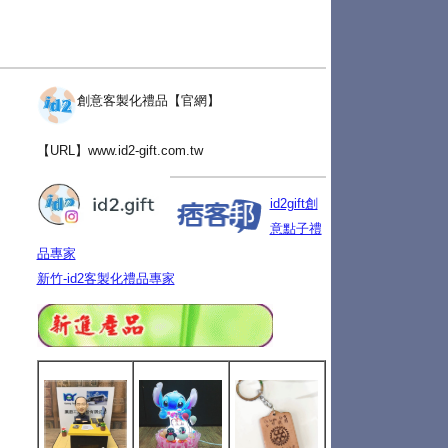
創意客製化禮品【官網】
【URL】
www.id2-gift.com.tw
id2gift創
意點子禮
品專家
新竹-id2客製化禮品專家