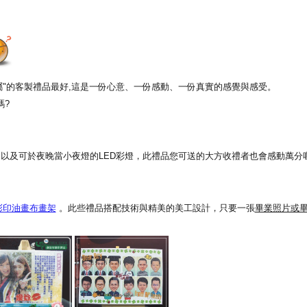
專屬"的客製禮品最好,這是一份心意、一份感動、一份真實的感覺與感受。
嗎?
以及可於夜晚當小夜燈的LED彩燈，此禮品您可送的大方收禮者也會感動萬分喔
彩印油畫布畫架
。此些禮品搭配技術與精美的美工設計，只要一張
畢業照片或