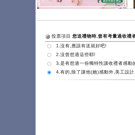
.....