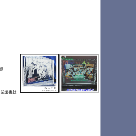
!
畢業證書就