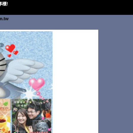
櫃!
om.tw