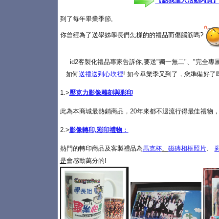
【點我進入活動內頁】
到了每年畢業季節,
你曾經為了送學姊學長們怎樣的的禮品而傷腦筋嗎?
id2客製化禮品專家告訴你,要送"獨一無二"、"完全
如何
送禮送到心坎裡
! 如今畢業季又到了，您準備好了
1.>
壓克力影像雕刻與彩印
此為本商城最熱銷商品，20年來都不退流行得最佳禮物，
2.>
影像轉印,彩印禮物
：
熱門的轉印商品及客製禮品為
馬克杯
、
磁磚相框照片
、
是
會感動萬分的!