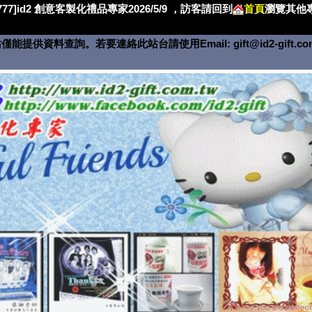
4777]id2 創意客製化禮品專家2026/5/9 ，訪客請回到
首頁
瀏覽其他專
僅能提供資料查詢。若要連絡此站台請使用Email:
gift@id2-gift.c