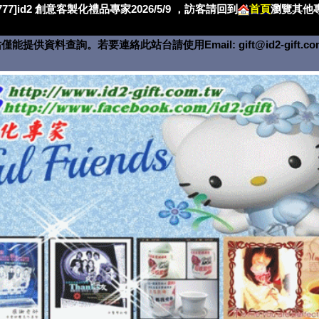
4777]id2 創意客製化禮品專家2026/5/9 ，訪客請回到
首頁
瀏覽其他專
僅能提供資料查詢。若要連絡此站台請使用Email:
gift@id2-gift.c