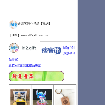
創意客製化禮品【官網】
【URL】
www.id2-gift.com.tw
id2gift創
意點子禮
品專家
新竹-id2客製化禮品專家