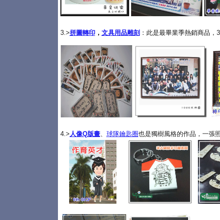
3.>
拼圖轉印
，
文具用品雕刻
：此是最畢業季熱銷商品，3
4.>
人像Q版畫
、
球隊鑰匙圈
也是獨樹風格的作品，一張