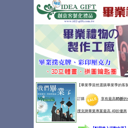
【畢業季當然選購畢業季的客
訂購
享有最高
85折
的
撲克牌畢業專案
最高 49折優惠