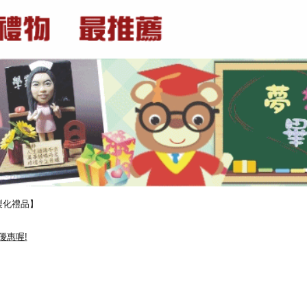
製化禮品】
優惠喔!