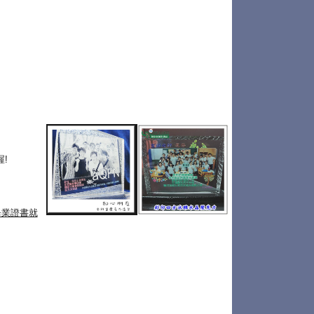
!
畢業證書就