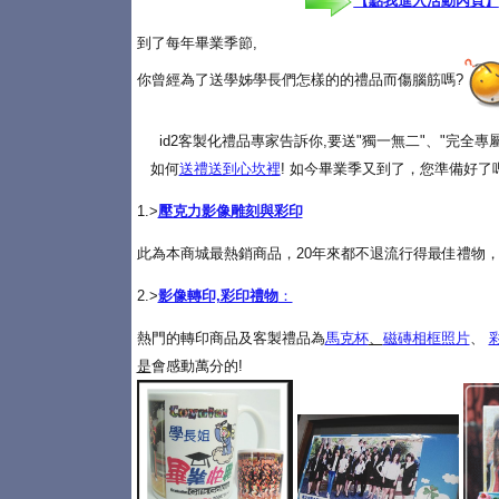
【點我進入活動內頁】
到了每年畢業季節,
你曾經為了送學姊學長們怎樣的的禮品而傷腦筋嗎?
id2客製化禮品專家告訴你,要送"獨一無二"、"完全
如何
送禮送到心坎裡
! 如今畢業季又到了，您準備好了
1.>
壓克力影像雕刻與彩印
此為本商城最熱銷商品，20年來都不退流行得最佳禮物，
2.>
影像轉印,彩印禮物
：
熱門的轉印商品及客製禮品為
馬克杯
、
磁磚相框照片
、
是
會感動萬分的!