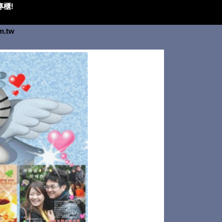
櫃!
om.tw