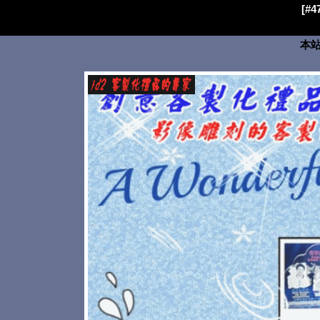
[#
本站