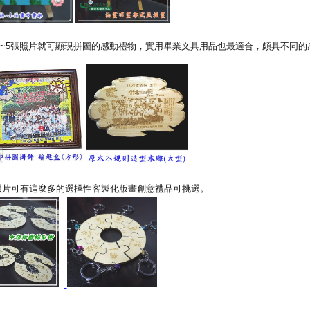
~5張照片就可顯現拼圖的感動禮物，實用畢業文具用品也最適合，頗具不同的
照片可有這麼多的選擇性客製化版畫創意禮品可挑選。