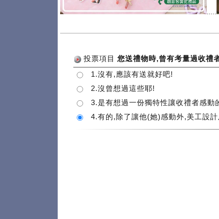
.....