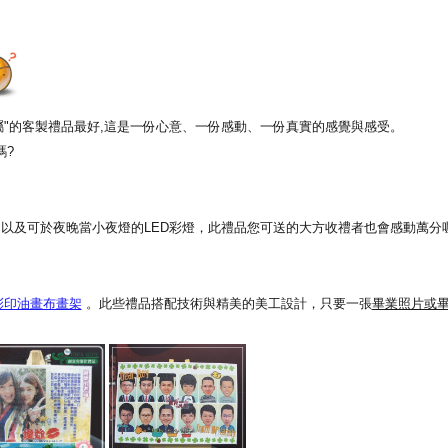
專屬"的客製禮品最好,這是一份心意、一份感動、一份真實的感覺與感受。
嗎?
以及可於夜晚當小夜燈的LED彩燈，此禮品您可送的大方收禮者也會感動萬分喔
彩印油畫布畫架
。此些禮品搭配技術與精美的美工設計，只要一張
畢業照片或