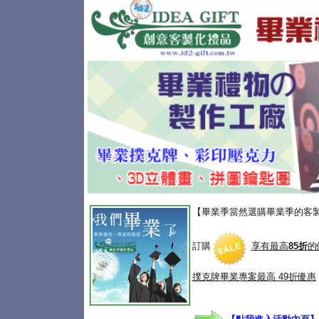
【畢業季當然選購畢業季的客
訂購
享有最高
85折
的
撲克牌畢業專案
最高 49折優惠