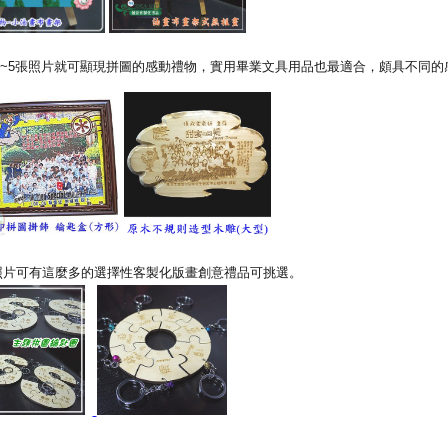
~5張照片就可顯現拼圖的感動禮物，實用畢業文具用品也最適合，頗具不同的
照片可有這麼多的選擇性客製化版畫創意禮品可挑選。