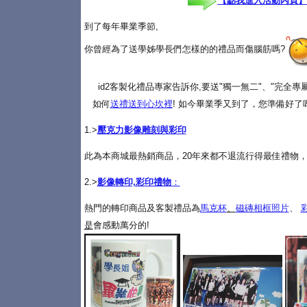
【點我進入活動內頁】
到了每年畢業季節,
你曾經為了送學姊學長們怎樣的的禮品而傷腦筋嗎?
id2客製化禮品專家告訴你,要送"獨一無二"、"完全
如何
送禮送到心坎裡
! 如今畢業季又到了，您準備好了
1.>
壓克力影像雕刻與彩印
此為本商城最熱銷商品，20年來都不退流行得最佳禮物，
2.>
影像轉印,彩印禮物
：
熱門的轉印商品及客製禮品為
馬克杯
、
磁磚相框照片
、
是
會感動萬分的!