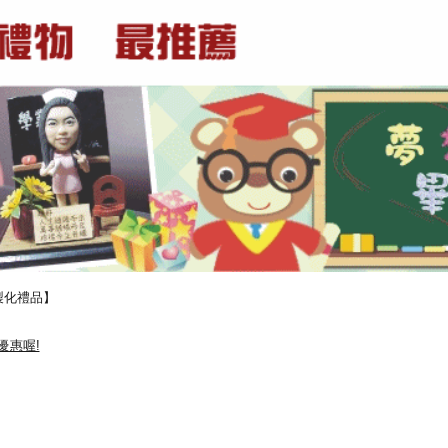
製化禮品】
優惠喔!