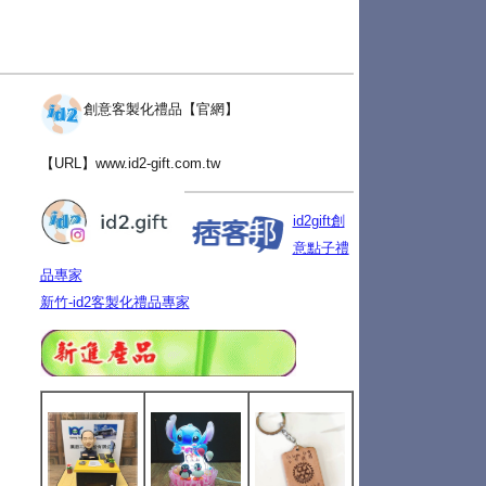
創意客製化禮品【官網】
【URL】
www.id2-gift.com.tw
id2gift創
意點子禮
品專家
新竹-id2客製化禮品專家