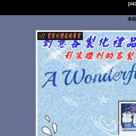
[#
本站