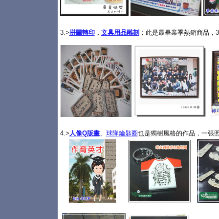
3.>
拼圖轉印
，
文具用品雕刻
：此是最畢業季熱銷商品，3
4.>
人像Q版畫
、
球隊鑰匙圈
也是獨樹風格的作品，一張