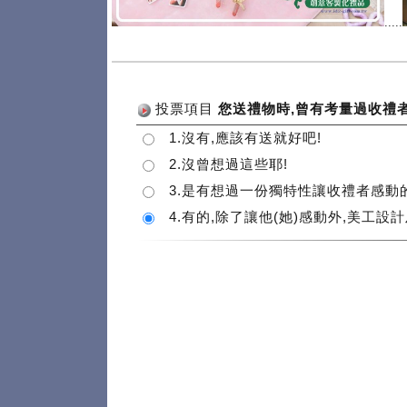
.....