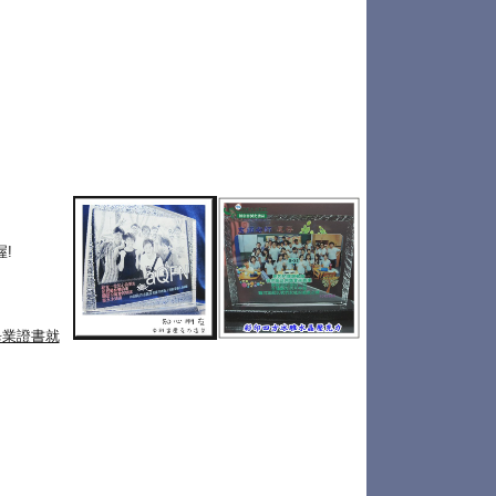
!
畢業證書就