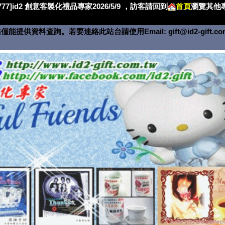
4777]id2 創意客製化禮品專家2026/5/9 ，訪客請回到
首頁
瀏覽其他專
僅能提供資料查詢。若要連絡此站台請使用Email:
gift@id2-gift.c