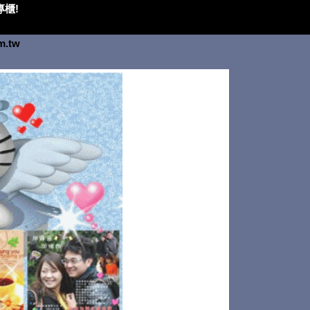
櫃!
om.tw