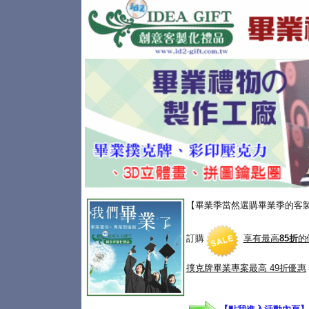
【畢業季當然選購畢業季的客
訂購
享有最高
85折
的
撲克牌畢業專案
最高 49折優惠