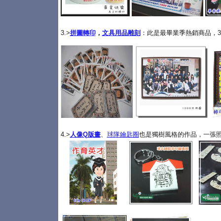
3.>
拼圖轉印
，
文具用品雕刻
：此是最畢業季熱銷商品，3
4.>
人像Q版畫
、
球隊鑰匙圈
也是獨樹風格的作品，一張