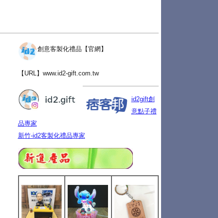
創意客製化禮品【官網】
【URL】
www.id2-gift.com.tw
id2gift創
意點子禮
品專家
新竹-id2客製化禮品專家