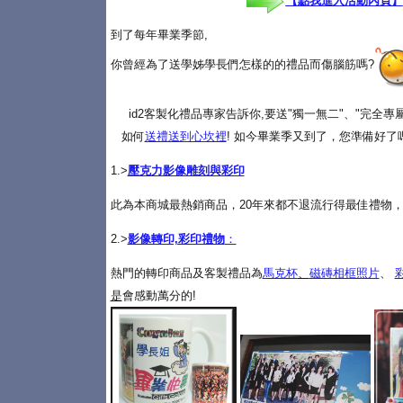
【點我進入活動內頁】
到了每年畢業季節,
你曾經為了送學姊學長們怎樣的的禮品而傷腦筋嗎?
id2客製化禮品專家告訴你,要送"獨一無二"、"完全
如何
送禮送到心坎裡
! 如今畢業季又到了，您準備好了
1.>
壓克力影像雕刻與彩印
此為本商城最熱銷商品，20年來都不退流行得最佳禮物，
2.>
影像轉印,彩印禮物
：
熱門的轉印商品及客製禮品為
馬克杯
、
磁磚相框照片
、
是
會感動萬分的!