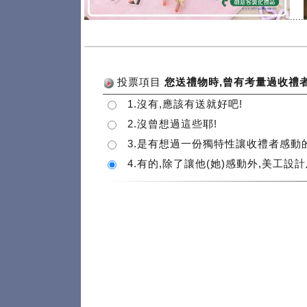
.....