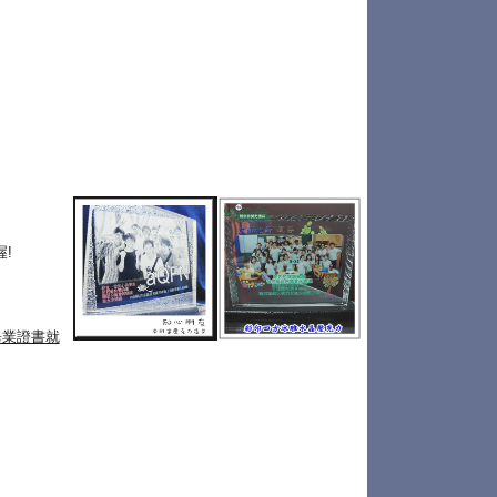
!
畢業證書就