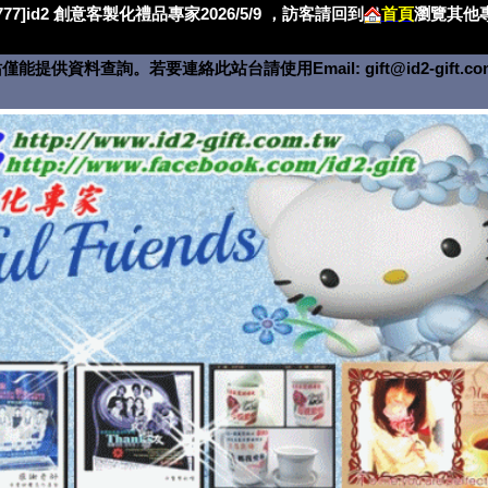
4777]id2 創意客製化禮品專家2026/5/9 ，訪客請回到
首頁
瀏覽其他專
僅能提供資料查詢。若要連絡此站台請使用Email:
gift@id2-gift.c