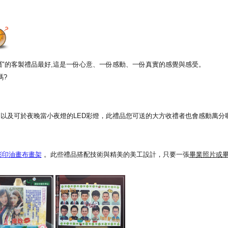
專屬"的客製禮品最好,這是一份心意、一份感動、一份真實的感覺與感受。
嗎?
以及可於夜晚當小夜燈的LED彩燈，此禮品您可送的大方收禮者也會感動萬分喔
彩印油畫布畫架
。此些禮品搭配技術與精美的美工設計，只要一張
畢業照片或