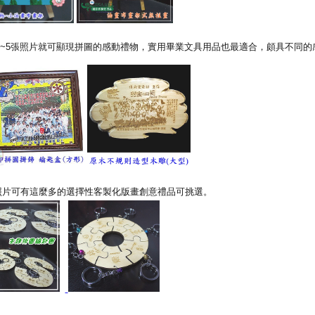
~5張照片就可顯現拼圖的感動禮物，實用畢業文具用品也最適合，頗具不同的
照片可有這麼多的選擇性客製化版畫創意禮品可挑選。