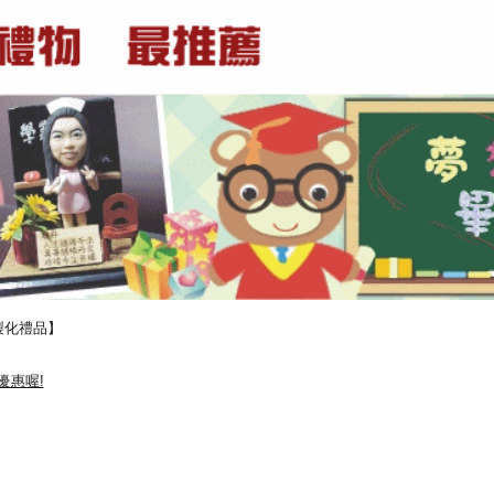
製化禮品】
優惠喔!