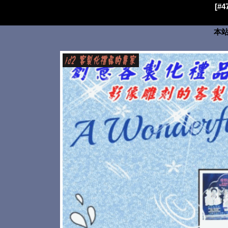
[#
本站