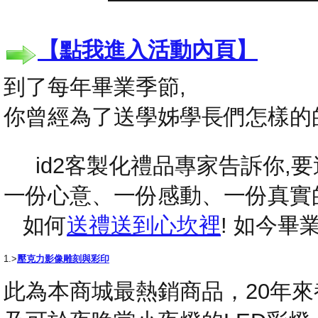
【點我進入活動內頁】
到了每年畢業季節,
你曾經為了送學姊學長們怎樣的
id2客製化禮品專家告訴你,要送
一份心意、一份感動、一份真實
如何
送禮送到心坎裡
! 如今
1.>
壓克力影像雕刻與彩印
此為本商城最熱銷商品，20年