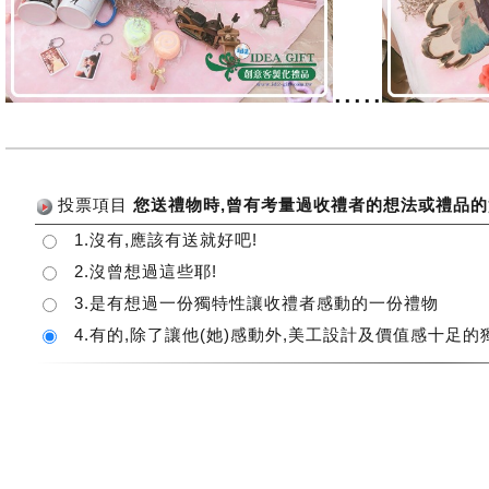
.....