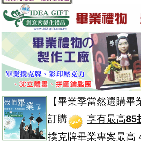
【畢業季當然選購畢
訂購
享有最高
85
撲克牌畢業專案
最高 