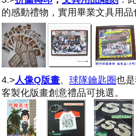
的感動禮物，實用畢業文具用品
4.>
人像Q版畫
、
球隊鑰匙圈
也是
客製化版畫創意禮品可挑選。