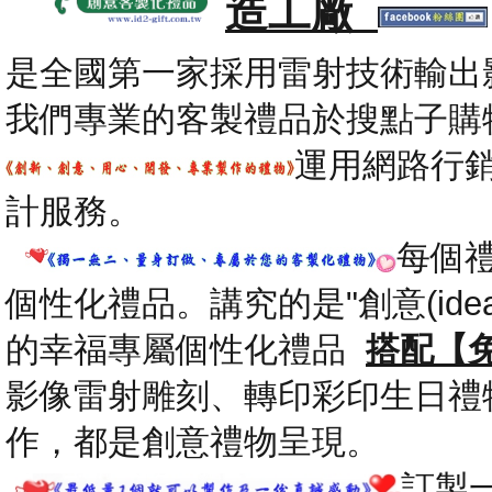
造工廠
是全國第一家採用雷射技術輸出
我們專業的客製禮品於搜點子購
運用網路行
計服務。
每個
個性化禮品。講究的是"創意(id
的幸福專屬個性化禮品
搭配【
影像雷射雕刻、轉印彩印生日禮
作，都是創意禮物呈現。
.
訂製