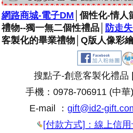
網路商城-電子DM
│
個性化-情人
禮物--獨一無二個性禮品
│
防走失
客製化的畢業禮物
│
Q版人像彩繪
搜點子-創意客製化禮品 
手機：0978-706911 (中華
E-mail ：
gift@id2-gift.co
[付款方式]：線上信