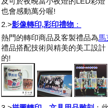
及可於夜晚當小夜燈的LED彩
也會感動萬分喔!
2.>
影像轉印,彩印禮物
：
熱門的轉印商品及客製禮品為
馬
禮品搭配技術與精美的美工設計
的!
3.>
拼圖轉印
，
文具用品雕刻
：