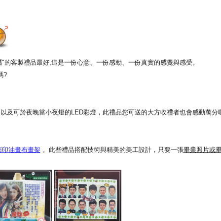
專屬"的客製禮品最好,這是一份心意、一份感動、一份真實的感覺與感受。
嗎?
以及可於夜晚當小夜燈的LED彩燈，此禮品您可送的大方收禮者也會感動萬分喔
彩印油畫布畫架
。此些禮品搭配技術與精美的美工設計，只要一張
畢業照片或