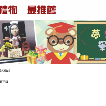
製化禮品】
優惠喔!