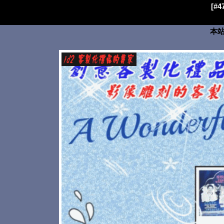
[#
本站