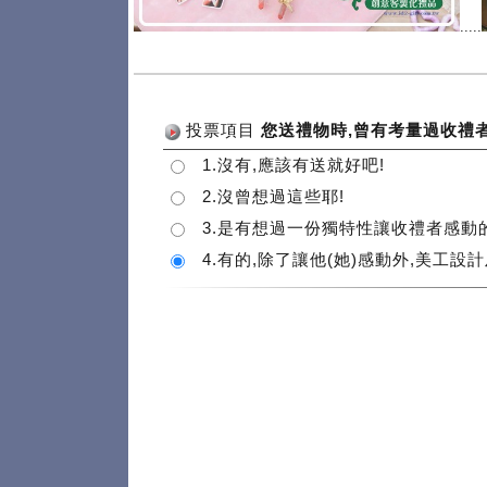
.....