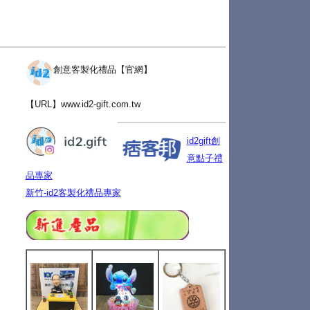
創意客製化禮品【官網】
【URL】
www.id2-gift.com.tw
id2gift創
意點子禮
品專家
新竹-id2客製化禮品專家