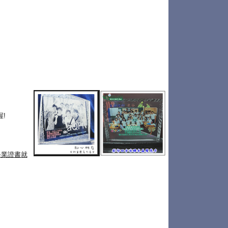
!
畢業證書就