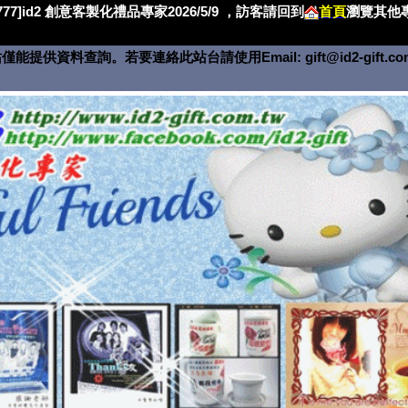
4777]id2 創意客製化禮品專家2026/5/9 ，訪客請回到
首頁
瀏覽其他專
僅能提供資料查詢。若要連絡此站台請使用Email:
gift@id2-gift.c