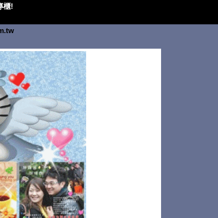
櫃!
om.tw