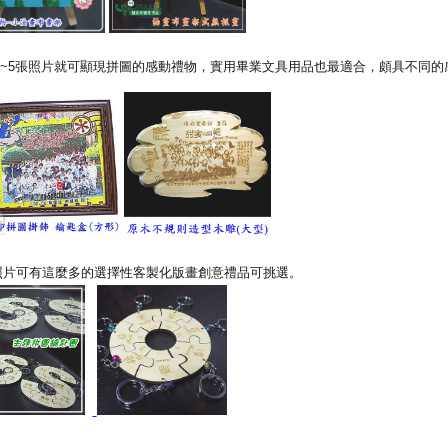
~5張照片就可顯現拼圖的感動禮物，實用畢業文具用品也最適合，頗具不同的
照片可有這麼多的選擇性客製化版畫創意禮品可挑選。