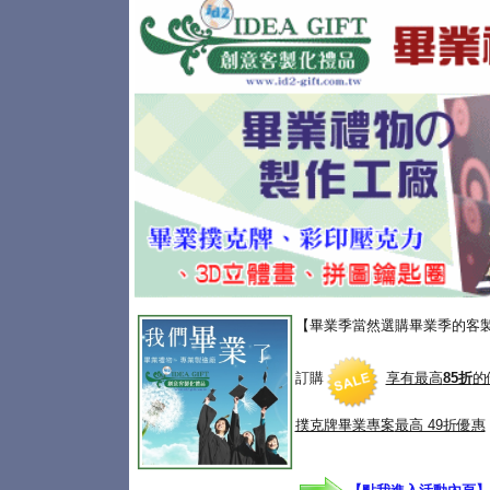
【畢業季當然選購畢業季的客
訂購
享有最高
85折
的
撲克牌畢業專案
最高 49折優惠