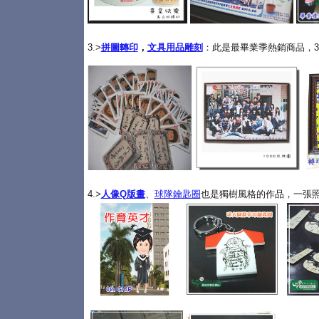
3.>
拼圖轉印
，
文具用品雕刻
：此是最畢業季熱銷商品，3
4.>
人像Q版畫
、
球隊鑰匙圈
也是獨樹風格的作品，一張