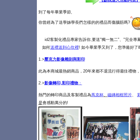
【點我進入活動內頁】
到了每年畢業季節,
你曾經為了送學姊學長們怎樣的的禮品而傷腦筋嗎?
id2客製化禮品專家告訴你,要送"獨一無二"、"完全
如何
送禮送到心坎裡
! 如今畢業季又到了，您準備好了
1.>
壓克力影像雕刻與彩印
此為本商城最熱銷商品，20年來都不退流行得最佳禮物，
2.>
影像轉印,彩印禮物
：
熱門的轉印商品及客製禮品為
馬克杯
、
磁磚相框照片
、
是
會感動萬分的!