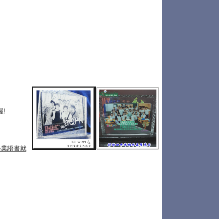
!
畢業證書就