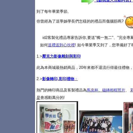
【點我進入活動內頁】
到了每年畢業季節,
你曾經為了送學姊學長們怎樣的的禮品而傷腦筋嗎?
id2客製化禮品專家告訴你,要送"獨一無二"、"完全
如何
送禮送到心坎裡
! 如今畢業季又到了，您準備好了
1.>
壓克力影像雕刻與彩印
此為本商城最熱銷商品，20年來都不退流行得最佳禮物，
2.>
影像轉印,彩印禮物
：
熱門的轉印商品及客製禮品為
馬克杯
、
磁磚相框照片
、
是
會感動萬分的!