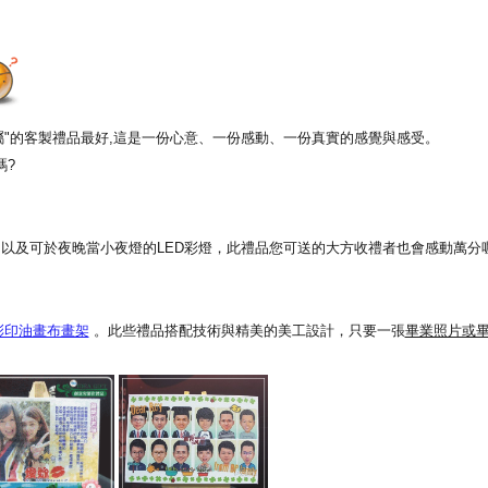
專屬"的客製禮品最好,這是一份心意、一份感動、一份真實的感覺與感受。
嗎?
以及可於夜晚當小夜燈的LED彩燈，此禮品您可送的大方收禮者也會感動萬分喔
彩印油畫布畫架
。此些禮品搭配技術與精美的美工設計，只要一張
畢業照片或