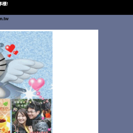
櫃!
om.tw