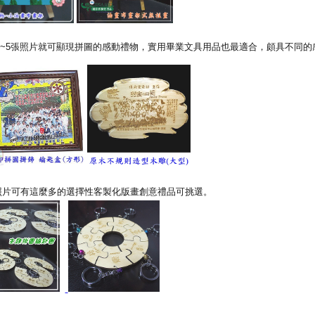
~5張照片就可顯現拼圖的感動禮物，實用畢業文具用品也最適合，頗具不同的
照片可有這麼多的選擇性客製化版畫創意禮品可挑選。