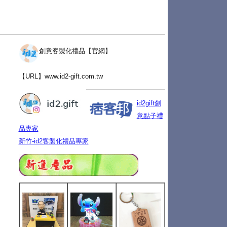
創意客製化禮品【官網】
【URL】
www.id2-gift.com.tw
id2gift創
意點子禮
品專家
新竹-id2客製化禮品專家