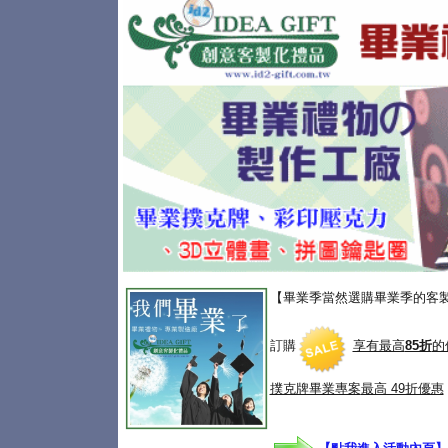
【畢業季當然選購畢業季的客
訂購
享有最高
85折
的
撲克牌畢業專案
最高 49折優惠