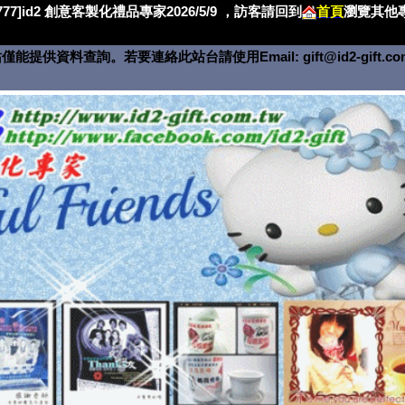
4777]id2 創意客製化禮品專家2026/5/9 ，訪客請回到
首頁
瀏覽其他專
僅能提供資料查詢。若要連絡此站台請使用Email:
gift@id2-gift.c