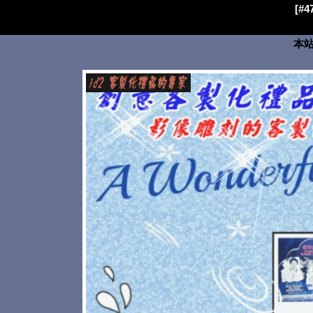
[#
本站