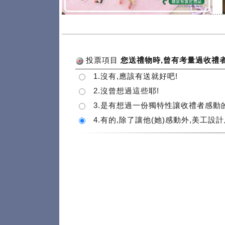
.....