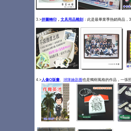
3.>
拼圖轉印
，
文具用品雕刻
：此是最畢業季熱銷商品，3
4.>
人像Q版畫
、
球隊鑰匙圈
也是獨樹風格的作品，一張