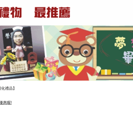
製化禮品】
優惠喔!