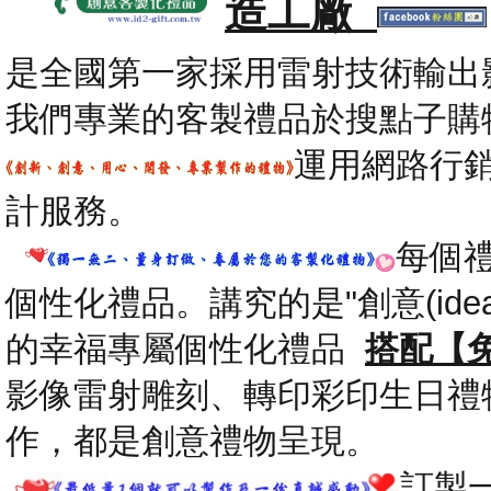
造工廠
是全國第一家採用雷射技術輸出
我們專業的客製禮品於搜點子購
運用網路行
計服務。
每個
個性化禮品。講究的是"創意(id
的幸福專屬個性化禮品
搭配【
影像雷射雕刻、轉印彩印生日禮
作，都是創意禮物呈現。
.
訂製