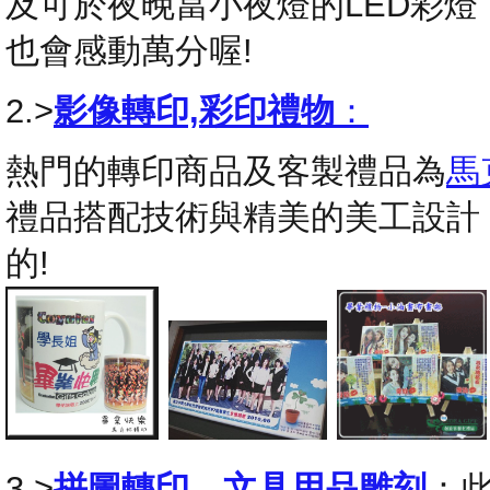
及可於夜晚當小夜燈的LED彩
也會感動萬分喔!
2.>
影像轉印,彩印禮物
：
熱門的轉印商品及客製禮品為
馬
禮品搭配技術與精美的美工設計
的!
3.>
拼圖轉印
，
文具用品雕刻
：