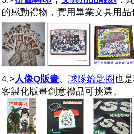
的感動禮物，實用畢業文具用品
4.>
人像Q版畫
、
球隊鑰匙圈
也是
客製化版畫創意禮品可挑選。