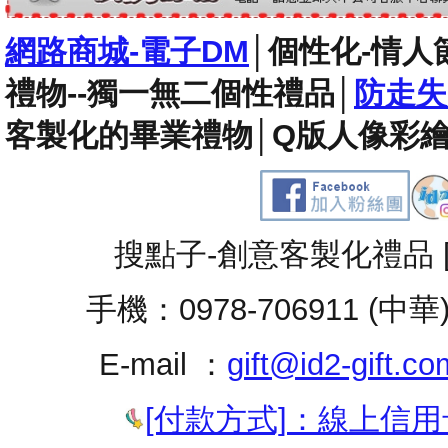
網路商城-電子DM
│
個性化-情人
禮物--獨一無二個性禮品
│
防走失
客製化的畢業禮物
│
Q版人像彩繪
搜點子-創意客製化禮品 
手機：0978-706911 (中華
E-mail ：
gift@id2-gift.co
[付款方式]：線上信