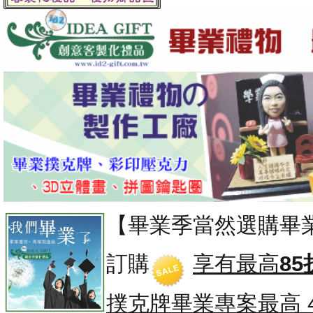
【畢業季當然選購畢
訂購
享有最高
85
撲克牌畢業專案
最高 