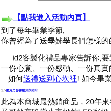
【點我進入活動內頁】
到了每年畢業季節,
你曾經為了送學姊學長們怎樣的
id2客製化禮品專家告訴你,要送
一份心意、一份感動、一份真實
如何
送禮送到心坎裡
! 如今
1.>
壓克力影像雕刻與彩印
此為本商城最熱銷商品，20年