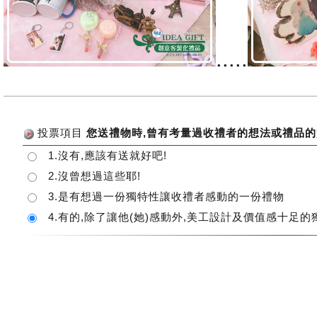
.....