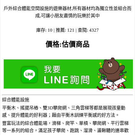
戶外綜合體能空間設施的遊樂器材,所有器材均為獨立性並組合而
成,可讓小朋友盡情的玩樂於其中
庫存: 10 | 推薦: 121 | 查閱: 4327
價格:估價商品
綜合體能設施
平衡木、搖擺吊樁、雙3D攀爬網、三角雲梯等都是展現孩童動
感、提升體能的好利器；藉由平衡木訓練平衡感的好方法。
豐富玩法的綜合體能場，滑梯、爬竿、單槓、攀爬網、平行雲梯
等一系列的組合，滿足孩子攀爬、跑跳、溜滑、盪鞦韆的連串歡