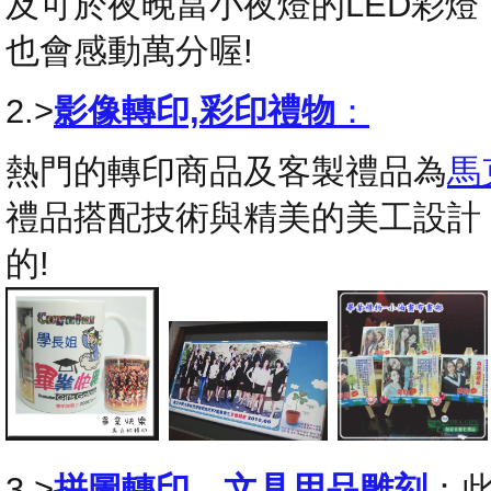
及可於夜晚當小夜燈的LED彩
也會感動萬分喔!
2.>
影像轉印,彩印禮物
：
熱門的轉印商品及客製禮品為
馬
禮品搭配技術與精美的美工設計
的!
3.>
拼圖轉印
，
文具用品雕刻
：