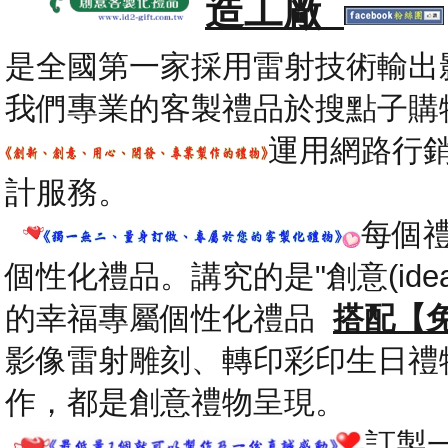
造工廠
是全國第一家採用雷射技術輸出
我們專業的客製禮品於搜點子購
運用網路行
計服務。
每個
個性化禮品。講究的是"創意(id
的幸福專屬個性化禮品
搭配【
影像雷射雕刻、轉印彩印生日禮
作，都是創意禮物呈現。
.
訂製