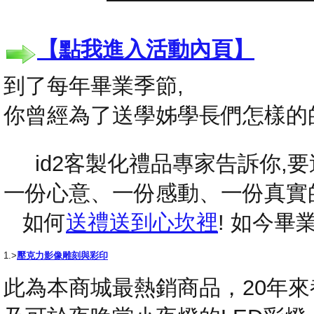
【點我進入活動內頁】
到了每年畢業季節,
你曾經為了送學姊學長們怎樣的
id2客製化禮品專家告訴你,要送
一份心意、一份感動、一份真實
如何
送禮送到心坎裡
! 如今
1.>
壓克力影像雕刻與彩印
此為本商城最熱銷商品，20年