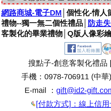
網路商城-電子DM
│
個性化-情人
禮物--獨一無二個性禮品
│
防走失
客製化的畢業禮物
│
Q版人像彩繪
搜點子-創意客製化禮品 
手機：0978-706911 (中華
E-mail ：
gift@id2-gift.co
[付款方式]：線上信