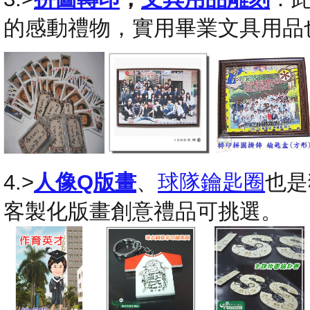
的感動禮物，實用畢業文具用品
4.>
人像Q版畫
、
球隊鑰匙圈
也是
客製化版畫創意禮品可挑選。