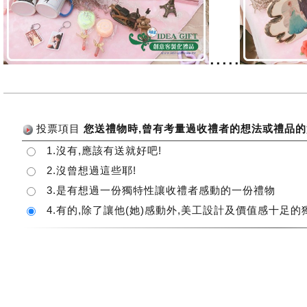
.....