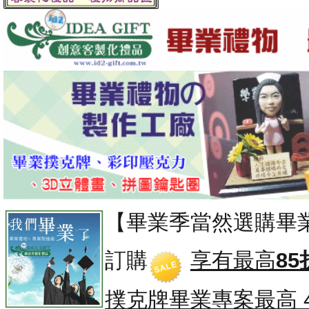
【畢業季當然選購畢
訂購
享有最高
85
撲克牌畢業專案
最高 