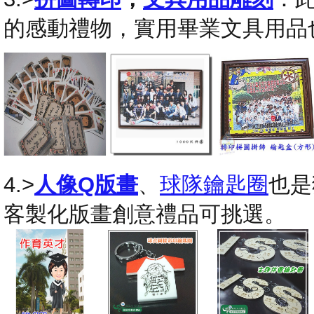
的感動禮物，實用畢業文具用品
4.>
人像Q版畫
、
球隊鑰匙圈
也是
客製化版畫創意禮品可挑選。