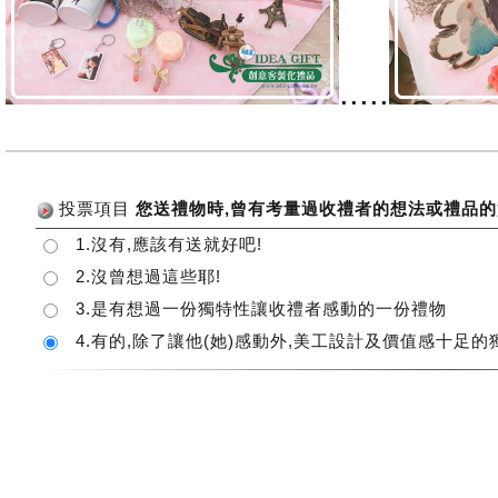
.....