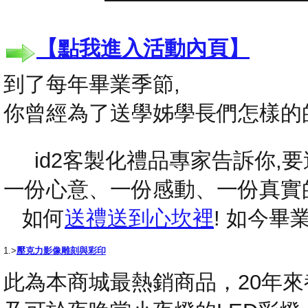
【點我進入活動內頁】
到了每年畢業季節,
你曾經為了送學姊學長們怎樣的
id2客製化禮品專家告訴你,要送
一份心意、一份感動、一份真實
如何
送禮送到心坎裡
! 如今
1.>
壓克力影像雕刻與彩印
此為本商城最熱銷商品，20年