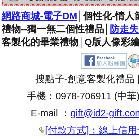
網路商城-電子DM
│
個性化-情人
禮物--獨一無二個性禮品
│
防走失
客製化的畢業禮物
│
Q版人像彩繪
搜點子-創意客製化禮品 
手機：0978-706911 (中華
E-mail ：
gift@id2-gift.co
[付款方式]：線上信