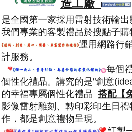
造工廠
是全國第一家採用雷射技術輸出
我們專業的客製禮品於搜點子購
運用網路行
計服務。
每個
個性化禮品。講究的是"創意(id
的幸福專屬個性化禮品
搭配【
影像雷射雕刻、轉印彩印生日禮
作，都是創意禮物呈現。
.
訂製