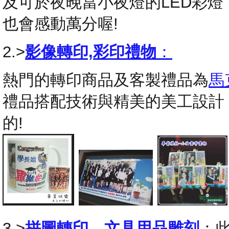
及可於夜晚當小夜燈的LED彩
也會感動萬分喔!
2.>
影像轉印,彩印禮物
：
熱門的轉印商品及客製禮品為
馬
禮品搭配技術與精美的美工設計
的!
3.>
拼圖轉印
，
文具用品雕刻
：