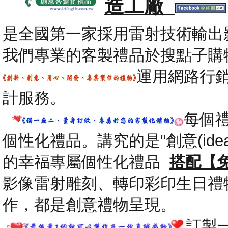
造工廠
是全國第一家採用雷射技術輸出
我們專業的客製禮品於搜點子購
運用網路行
計服務。
每個
個性化禮品。講究的是"創意(id
的幸福專屬個性化禮品
搭配【
影像雷射雕刻、轉印彩印生日禮
作，都是創意禮物呈現。
.
訂製