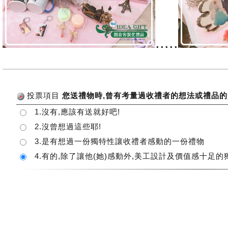
.....