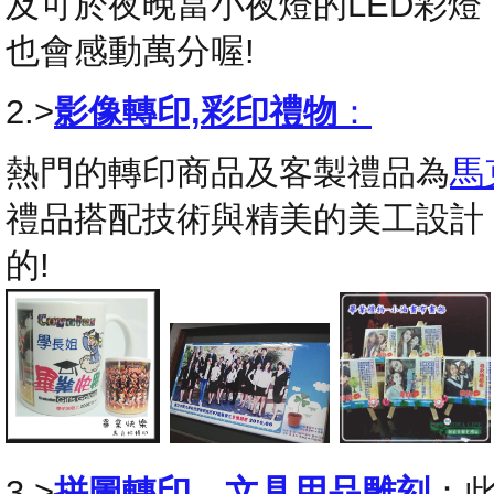
及可於夜晚當小夜燈的LED彩
也會感動萬分喔!
2.>
影像轉印,彩印禮物
：
熱門的轉印商品及客製禮品為
馬
禮品搭配技術與精美的美工設計
的!
3.>
拼圖轉印
，
文具用品雕刻
：