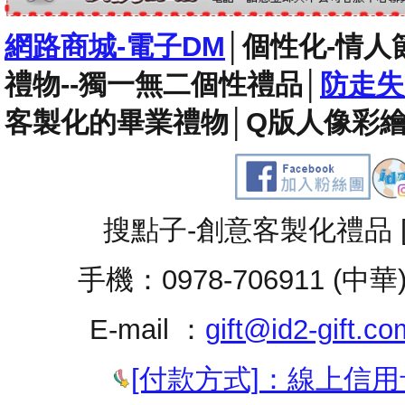
網路商城-電子DM
│
個性化-情人
禮物--獨一無二個性禮品
│
防走失
客製化的畢業禮物
│
Q版人像彩繪
搜點子-創意客製化禮品 
手機：0978-706911 (中華
E-mail ：
gift@id2-gift.co
[付款方式]：線上信