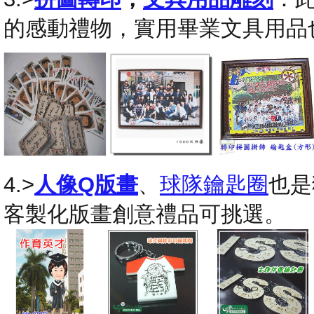
的感動禮物，實用畢業文具用品
4.>
人像Q版畫
、
球隊鑰匙圈
也是
客製化版畫創意禮品可挑選。