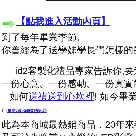
【點我進入活動內頁】
到了每年畢業季節,
你曾經為了送學姊學長們怎樣的
id2客製化禮品專家告訴你,要送
一份心意、一份感動、一份真實
如何
送禮送到心坎裡
! 如今
1.>
壓克力影像雕刻與彩印
此為本商城最熱銷商品，20年