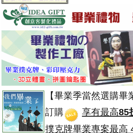
【畢業季當然選購畢
訂購
享有最高
85
撲克牌畢業專案
最高 