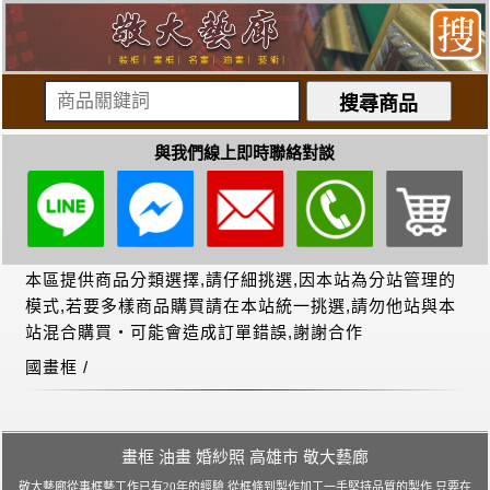
與我們線上即時聯絡對談
畫框 油畫 婚紗照 高雄市 敬大藝廊
敬大藝廊從事框藝工作已有20年的經驗,從框條到製作加工一手堅持品質的製作,只要在