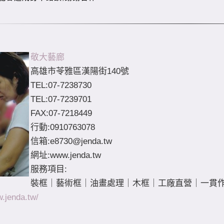
敬大藝廊
高雄市苓雅區漢陽街140號
TEL:07-7238730
TEL:07-7239701
FAX:07-7218449
行動:0910763078
信箱:
e8730@jenda.tw
網址:www.jenda.tw
服務項目:
裝框｜藝術框｜油畫處理｜木框｜工廠直營｜一貫作
w.jenda.tw/