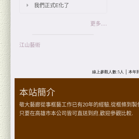
我們正式E化了
更多....
江山藝術
本站簡介
敬大藝廊從事框藝工作已有20年的經驗,從框條到製
只要在高雄市本公司皆可直送到府,歡迎參觀比較.