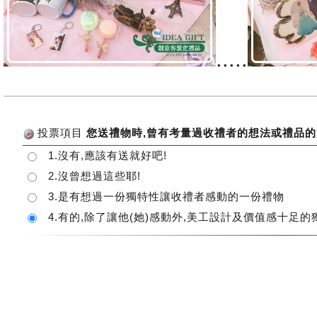
.....