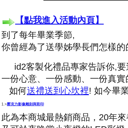
【點我進入活動內頁】
到了每年畢業季節,
你曾經為了送學姊學長們怎樣的
id2客製化禮品專家告訴你,要送
一份心意、一份感動、一份真實
如何
送禮送到心坎裡
! 如今
1.>
壓克力影像雕刻與彩印
此為本商城最熱銷商品，20年