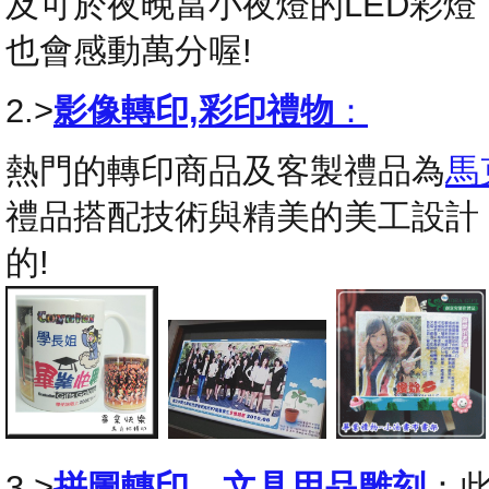
及可於夜晚當小夜燈的LED彩
也會感動萬分喔!
2.>
影像轉印,彩印禮物
：
熱門的轉印商品及客製禮品為
馬
禮品搭配技術與精美的美工設計
的!
3.>
拼圖轉印
，
文具用品雕刻
：