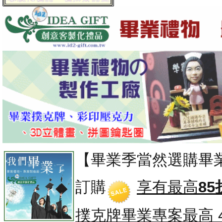
【畢業季當然選購畢
訂購
享有最高
85
撲克牌畢業專案
最高 