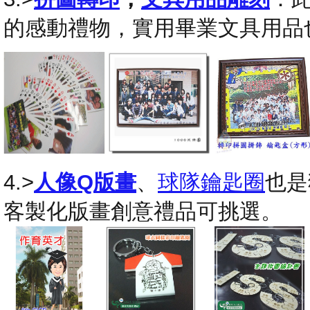
的感動禮物，實用畢業文具用品
4.>
人像Q版畫
、
球隊鑰匙圈
也是
客製化版畫創意禮品可挑選。