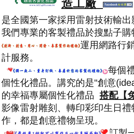
造工廠
是全國第一家採用雷射技術輸出
我們專業的客製禮品於搜點子購
運用網路行
計服務。
每個
個性化禮品。講究的是"創意(id
的幸福專屬個性化禮品
搭配【
影像雷射雕刻、轉印彩印生日禮
作，都是創意禮物呈現。
.
訂製