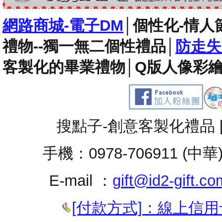
網路商城-電子DM
│
個性化-情人
禮物--獨一無二個性禮品
│
防走失
客製化的畢業禮物
│
Q版人像彩繪
搜點子-創意客製化禮品 
手機：0978-706911 (中華
E-mail ：
gift@id2-gift.co
[付款方式]：線上信