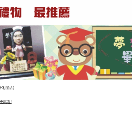
製化禮品】
優惠喔!