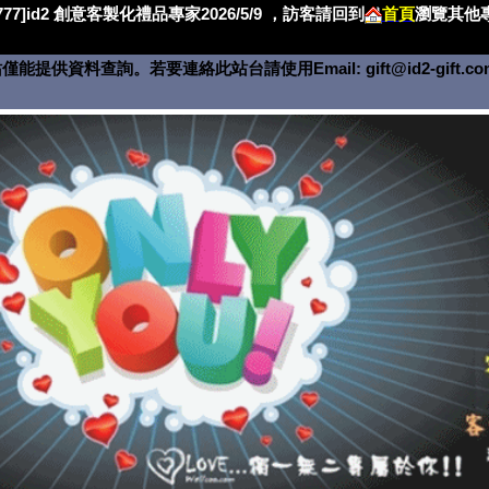
4777]id2 創意客製化禮品專家2026/5/9 ，訪客請回到
首頁
瀏覽其他專
僅能提供資料查詢。若要連絡此站台請使用Email:
gift@id2-gift.c