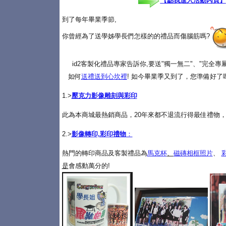
【點我進入活動內頁】
到了每年畢業季節,
你曾經為了送學姊學長們怎樣的的禮品而傷腦筋嗎?
id2客製化禮品專家告訴你,要送"獨一無二"、"完全
如何
送禮送到心坎裡
! 如今畢業季又到了，您準備好了
1.>
壓克力影像雕刻與彩印
此為本商城最熱銷商品，20年來都不退流行得最佳禮物，
2.>
影像轉印,彩印禮物
：
熱門的轉印商品及客製禮品為
馬克杯
、
磁磚相框照片
、
是
會感動萬分的!