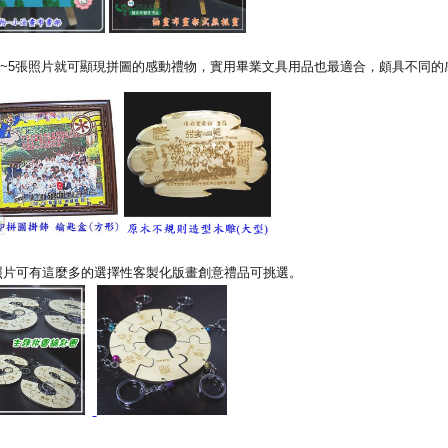
~5張照片就可顯現拼圖的感動禮物，實用畢業文具用品也最適合，頗具不同的
照片可有這麼多的選擇性客製化版畫創意禮品可挑選。