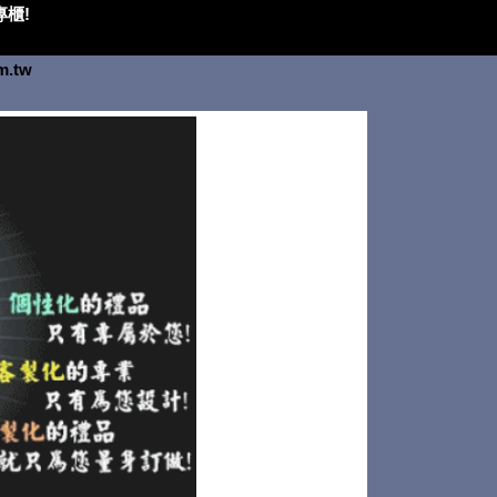
櫃!
om.tw