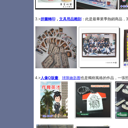
3.>
拼圖轉印
，
文具用品雕刻
：此是最畢業季熱銷商品，3
4.>
人像Q版畫
、
球隊鑰匙圈
也是獨樹風格的作品，一張