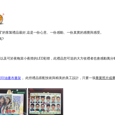
專屬"的客製禮品最好,這是一份心意、一份感動、一份真實的感覺與感受。
嗎?
以及可於夜晚當小夜燈的LED彩燈，此禮品您可送的大方收禮者也會感動萬分喔
彩印油畫布畫架
。此些禮品搭配技術與精美的美工設計，只要一張
畢業照片或