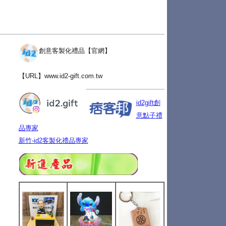
創意客製化禮品【官網】
【URL】
www.id2-gift.com.tw
id2gift創
意點子禮
品專家
新竹-id2客製化禮品專家