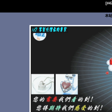
[#
本站