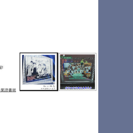
!
畢業證書就