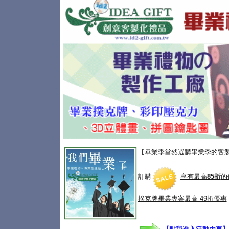
【畢業季當然選購畢業季的客
訂購
享有最高
85折
的
撲克牌畢業專案
最高 49折優惠