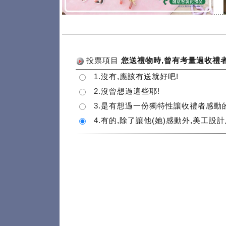
.....