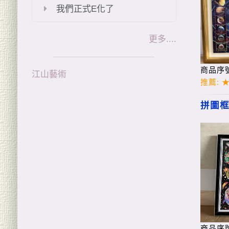
我們正式E化了
更多....
江山藝術