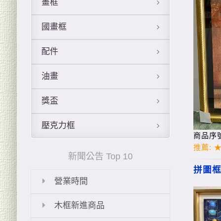
畫框
國畫框
配件
油畫
獎盃
壓克力框
新聞公告 Top 10
營業時間
木框新進商品