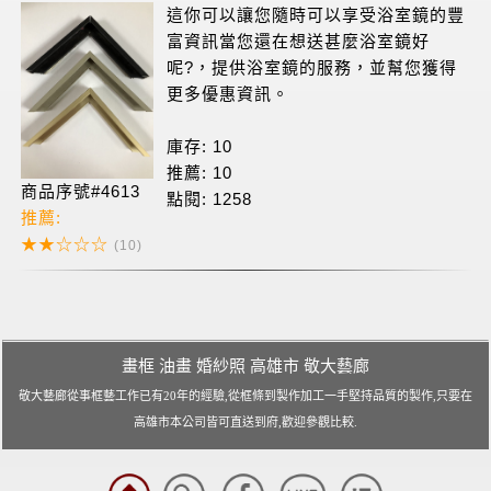
畫框 油畫 婚紗照 高雄市 敬大藝廊
敬大藝廊從事框藝工作已有20年的經驗,從框條到製作加工一手堅持品質的製作,只要在
高雄市本公司皆可直送到府,歡迎參觀比較.