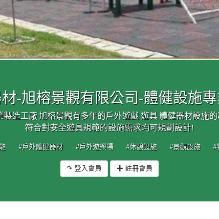
材-旭榕景觀有限公司-體健設施
業製造工廠 旭榕景觀有多年的戶外遊戲 遊具 體健器材設施
符合對安全遊具規範的設施需求均可規劃設計!
能
#戶外體健器材
#戶外遊樂場
#休憩設施
#景觀設施
↷ 登入會員
✚ 註冊會員