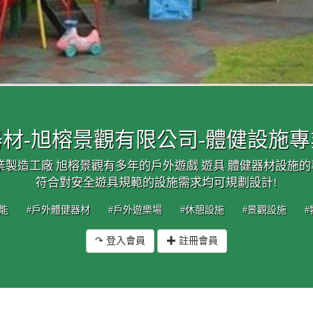
材-旭榕景觀有限公司-體健設施
業製造工廠 旭榕景觀有多年的戶外遊戲 遊具 體健器材設施
符合對安全遊具規範的設施需求均可規劃設計!
能
#戶外體健器材
#戶外遊樂場
#休憩設施
#景觀設施
↷ 登入會員
✚ 註冊會員