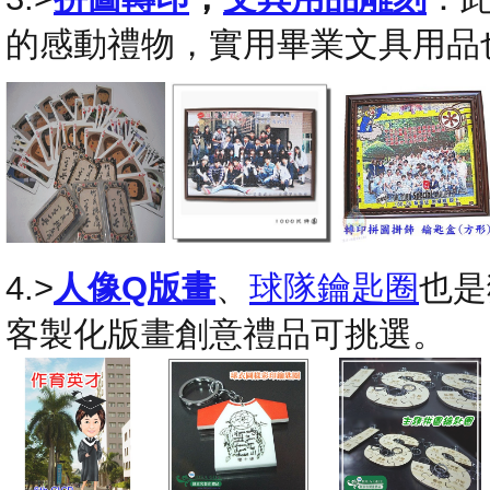
的感動禮物，實用畢業文具用品
4.>
人像Q版畫
、
球隊鑰匙圈
也是
客製化版畫創意禮品可挑選。