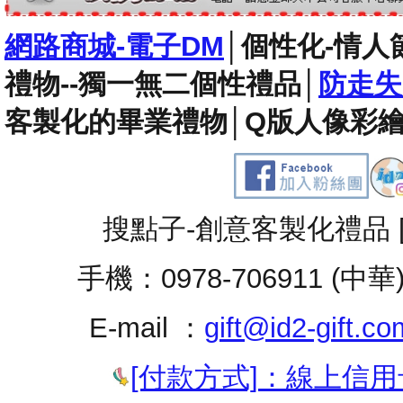
網路商城-電子DM
│
個性化-情人
禮物--獨一無二個性禮品
│
防走失
客製化的畢業禮物
│
Q版人像彩繪
搜點子-創意客製化禮品 
手機：0978-706911 (中華
E-mail ：
gift@id2-gift.co
[付款方式]：線上信