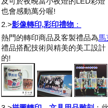
及可於夜晚當小夜燈的LED彩
也會感動萬分喔!
2.>
影像轉印,彩印禮物
：
熱門的轉印商品及客製禮品為
馬
禮品搭配技術與精美的美工設計
的!
3.>
拼圖轉印
，
文具用品雕刻
：