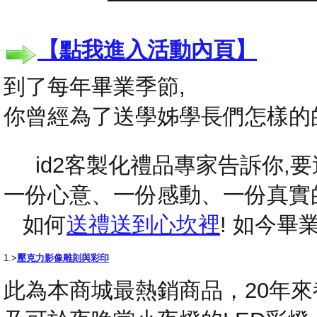
【點我進入活動內頁】
到了每年畢業季節,
你曾經為了送學姊學長們怎樣的
id2客製化禮品專家告訴你,要送
一份心意、一份感動、一份真實
如何
送禮送到心坎裡
! 如今
1.>
壓克力影像雕刻與彩印
此為本商城最熱銷商品，20年