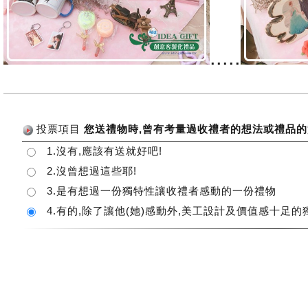
.....