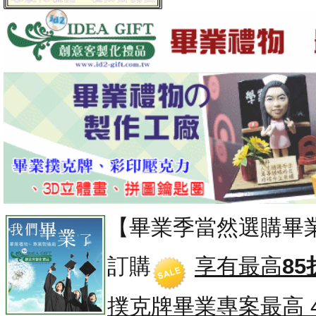
【畢業季當然選購畢
訂購
享有最高
85
撲克牌畢業專案
最高 