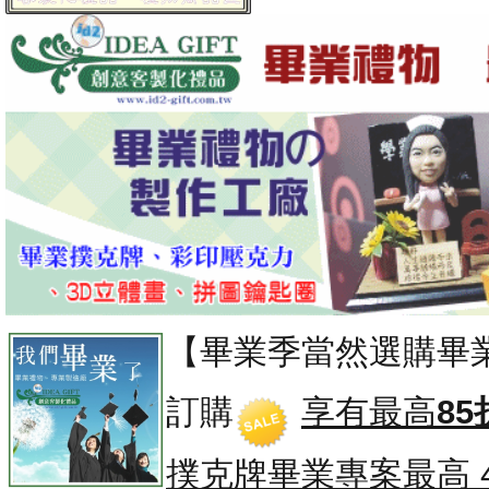
【畢業季當然選購畢
訂購
享有最高
85
撲克牌畢業專案
最高 