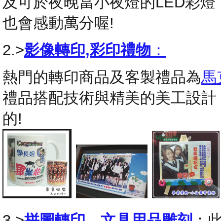
及可於夜晚當小夜燈的LED彩
也會感動萬分喔!
2.>
影像轉印,彩印禮物
：
熱門的轉印商品及客製禮品為
馬
禮品搭配技術與精美的美工設計
的!
3.>
拼圖轉印
，
文具用品雕刻
：