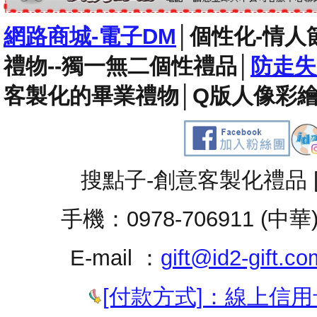
網路商城-電子DM
│
個性化-情人
禮物--獨一無二個性禮品
│
防走失
客製化的畢業禮物
│
Q版人像彩繪
搜點子-創意客製化禮品 
手機：0978-706911 (中華
E-mail ：
gift@id2-gift.co
[付款方式]：線上信