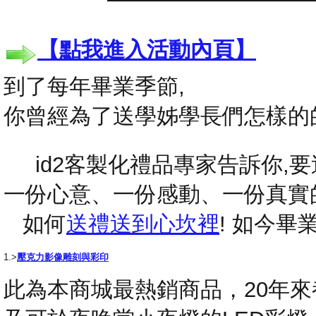
【點我進入活動內頁】
到了每年畢業季節,
你曾經為了送學姊學長們怎樣的
id2客製化禮品專家告訴你,要送
一份心意、一份感動、一份真實
如何
送禮送到心坎裡
! 如今
1.>
壓克力影像雕刻與彩印
此為本商城最熱銷商品，20年