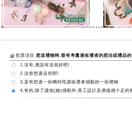
.....