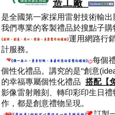
造工廠
是全國第一家採用雷射技術輸出
我們專業的客製禮品於搜點子購
運用網路行
計服務。
每個
個性化禮品。講究的是"創意(id
的幸福專屬個性化禮品
搭配【
影像雷射雕刻、轉印彩印生日禮
作，都是創意禮物呈現。
.
訂製