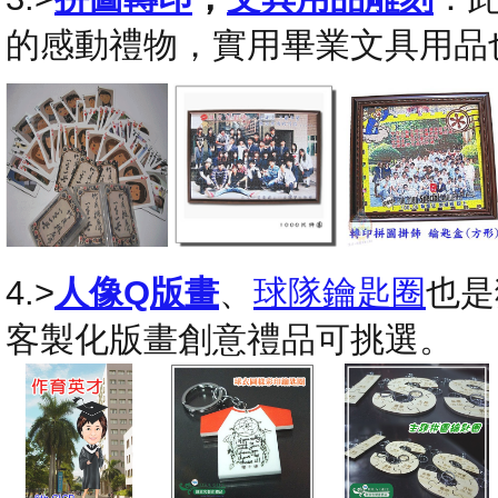
的感動禮物，實用畢業文具用品
4.>
人像Q版畫
、
球隊鑰匙圈
也是
客製化版畫創意禮品可挑選。