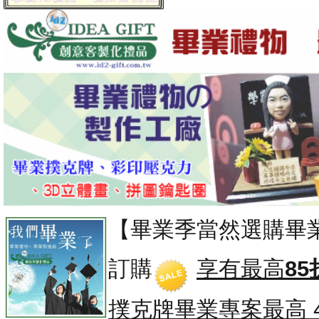
【畢業季當然選購畢
訂購
享有最高
85
撲克牌畢業專案
最高 