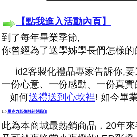
【點我進入活動內頁】
到了每年畢業季節,
你曾經為了送學姊學長們怎樣的
id2客製化禮品專家告訴你,要送
一份心意、一份感動、一份真實
如何
送禮送到心坎裡
! 如今
1.>
壓克力影像雕刻與彩印
此為本商城最熱銷商品，20年