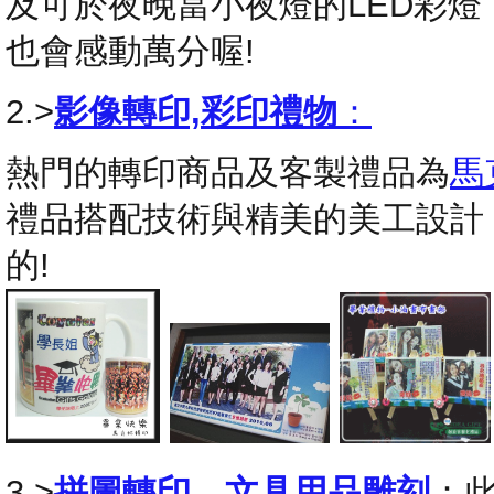
及可於夜晚當小夜燈的LED彩
也會感動萬分喔!
2.>
影像轉印,彩印禮物
：
熱門的轉印商品及客製禮品為
馬
禮品搭配技術與精美的美工設計
的!
3.>
拼圖轉印
，
文具用品雕刻
：