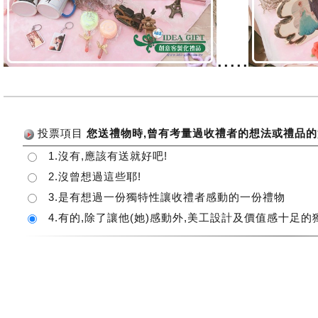
.....