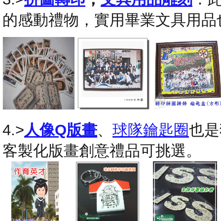
的感動禮物，實用畢業文具用品
4.>
人像Q版畫
、
球隊鑰匙圈
也是
客製化版畫創意禮品可挑選。