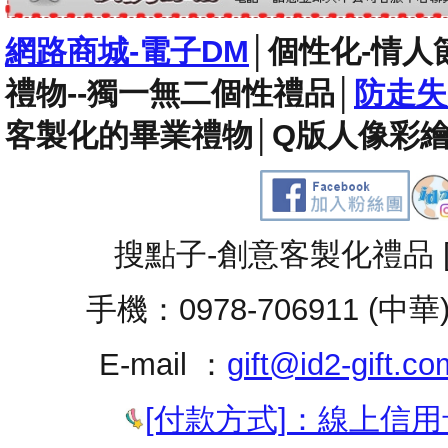
網路商城-電子DM
│
個性化-情人
禮物--獨一無二個性禮品
│
防走失
客製化的畢業禮物
│
Q版人像彩繪
搜點子-創意客製化禮品 
手機：0978-706911 (中華
E-mail ：
gift@id2-gift.co
[付款方式]：線上信