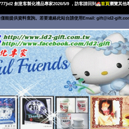
4777]id2 創意客製化禮品專家2026/5/9 ，訪客請回到
首頁
瀏覽其他專
僅能提供資料查詢。若要連絡此站台請使用Email:
gift@id2-gift.c