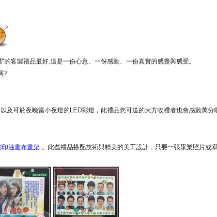
專屬"的客製禮品最好,這是一份心意、一份感動、一份真實的感覺與感受。
嗎?
以及可於夜晚當小夜燈的LED彩燈，此禮品您可送的大方收禮者也會感動萬分喔
彩印油畫布畫架
。此些禮品搭配技術與精美的美工設計，只要一張
畢業照片或