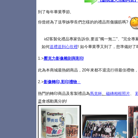
【點我進入活動內頁】
到了每年畢業季節,
你曾經為了送學姊學長們怎樣的的禮品而傷腦筋嗎?
id2客製化禮品專家告訴你,要送"獨一無二"、"完全
如何
送禮送到心坎裡
! 如今畢業季又到了，您準備好了
1.>
壓克力影像雕刻與彩印
此為本商城最熱銷商品，20年來都不退流行得最佳禮物，
2.>
影像轉印,彩印禮物
：
熱門的轉印商品及客製禮品為
馬克杯
、
磁磚相框照片
、
是
會感動萬分的!