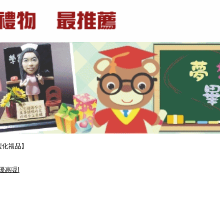
製化禮品】
優惠喔!