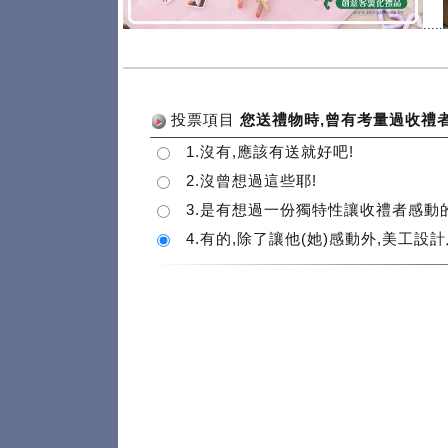
.....