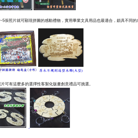
~5張照片就可顯現拼圖的感動禮物，實用畢業文具用品也最適合，頗具不同的
照片可有這麼多的選擇性客製化版畫創意禮品可挑選。