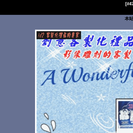
[#
本站