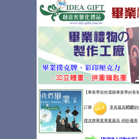
【畢業季當然選購畢業季的客
訂購
享有最高
85折
的
撲克牌畢業專案
最高 49折優惠