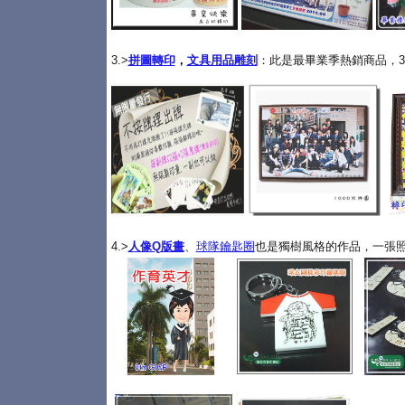
3.>
拼圖轉印
，
文具用品雕刻
：此是最畢業季熱銷商品，3
4.>
人像Q版畫
、
球隊鑰匙圈
也是獨樹風格的作品，一張