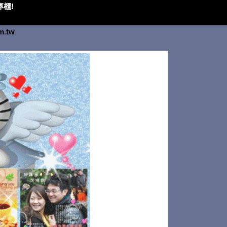
櫃!
om.tw