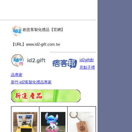
創意客製化禮品【官網】
【URL】
www.id2-gift.com.tw
id2gift創
意點子禮
品專家
新竹-id2客製化禮品專家