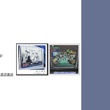
!
畢業證書就