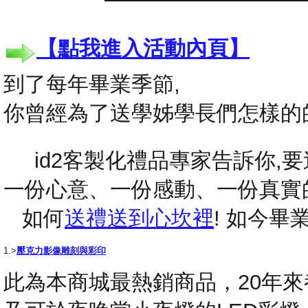
【點我進入活動內頁】
到了每年畢業季節,
你曾經為了送學姊學長們怎樣的
id2客製化禮品專家告訴你,要送
一份心意、一份感動、一份真實
如何
送禮送到心坎裡
! 如今
1.>
壓克力影像雕刻與彩印
此為本商城最熱銷商品，20年