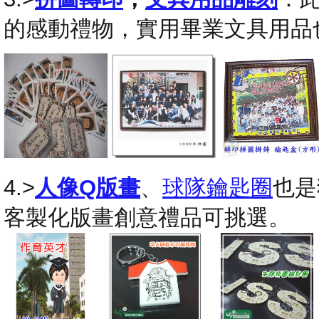
的感動禮物，實用畢業文具用品
4.>
人像Q版畫
、
球隊鑰匙圈
也是
客製化版畫創意禮品可挑選。