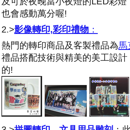
及可於夜晚當小夜燈的LED彩
也會感動萬分喔!
2.>
影像轉印,彩印禮物
：
熱門的轉印商品及客製禮品為
馬
禮品搭配技術與精美的美工設計
的!
3.>
拼圖轉印
，
文具用品雕刻
：