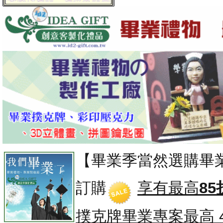
【畢業季當然選購畢
訂購
享有最高
85
撲克牌畢業專案
最高 