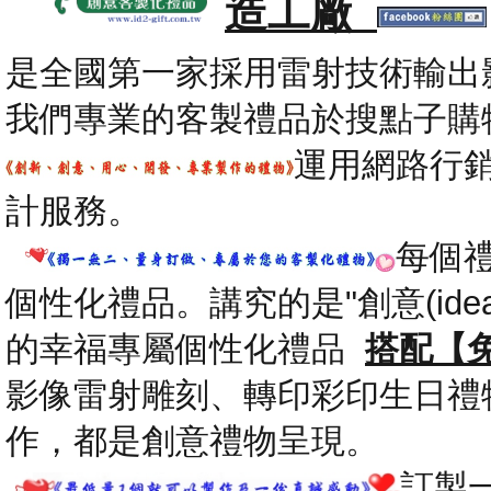
造工廠
是全國第一家採用雷射技術輸出
我們專業的客製禮品於搜點子購
運用網路行
計服務。
每個
個性化禮品。講究的是"創意(id
的幸福專屬個性化禮品
搭配【
影像雷射雕刻、轉印彩印生日禮
作，都是創意禮物呈現。
.
訂製