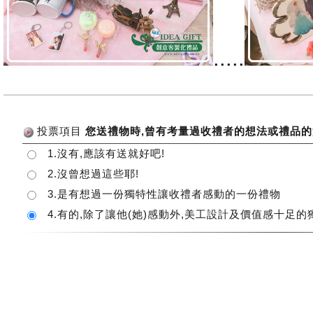
.....