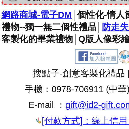
網路商城-電子DM
│
個性化-情人
禮物--獨一無二個性禮品
│
防走失
客製化的畢業禮物
│
Q版人像彩繪
搜點子-創意客製化禮品 
手機：0978-706911 (中華
E-mail ：
gift@id2-gift.co
[付款方式]：線上信